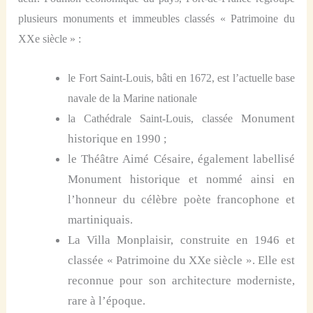
plusieurs monuments et immeubles classés « Patrimoine du
XX
e
siècle » :
le Fort Saint-Louis, bâti en 1672,
est
l’actuelle base
navale de la Marine nationale
M
onument
la Cathédrale Saint-Louis, classée
historique en 1990 ;
le Théâtre Aimé Césaire, également labellisé
Monument historique
et nommé
ainsi
en
l’honneur du célèbre poète francophone et
martiniquais.
L
a Villa Monplaisir,
construite en 1946 et
classée « Patrimoine du XXe siècle ».
Elle est
reconnue pour son architecture moderniste,
rare à l’époque.