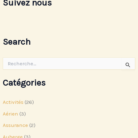
Suivez nous
Search
R
e
c
h
Catégories
e
r
c
Activités
(26)
h
e
Aérien
(3)
r
Assurance
(2)
:
Auberge
(3)