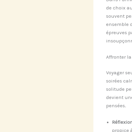
de choix a
souvent pe
ensemble d
épreuves p
insoupçon
Affronter l
Voyager se
soirées cal
solitude pe
devient une
pensées.
Réflexio
propice 