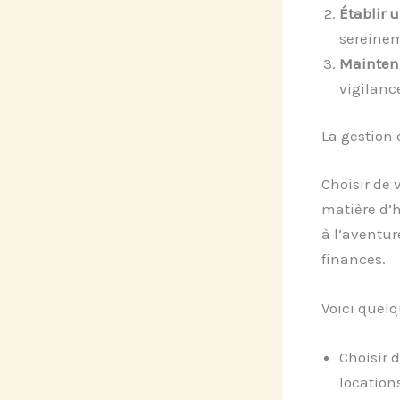
Établir 
sereinem
Mainteni
vigilanc
La gestion 
Choisir de 
matière d’h
à l’aventur
finances.
Voici quelq
Choisir 
location