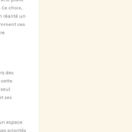
 Ce choix,
 réalité un
comment ces
ure
ors des
 cette
seul
et ses
 un espace
es priorités