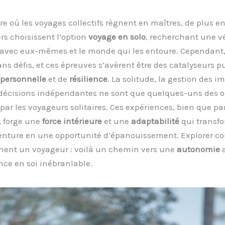
e où les voyages collectifs règnent en maîtres, de plus en
rs choisissent l’option
voyage en solo
, recherchant une vé
avec eux-mêmes et le monde qui les entoure. Cependant, 
ans défis, et ces épreuves s’avèrent être des catalyseurs p
 personnelle
et de
résilience
. La solitude, la gestion des i
e décisions indépendantes ne sont que quelques-uns des o
par les voyageurs solitaires. Ces expériences, bien que par
, forge une
force intérieure
et une
adaptabilité
qui transf
nture en une opportunité d’épanouissement. Explorer 
nnent un voyageur : voilà un chemin vers une
autonomie
a
ce en soi inébranlable.