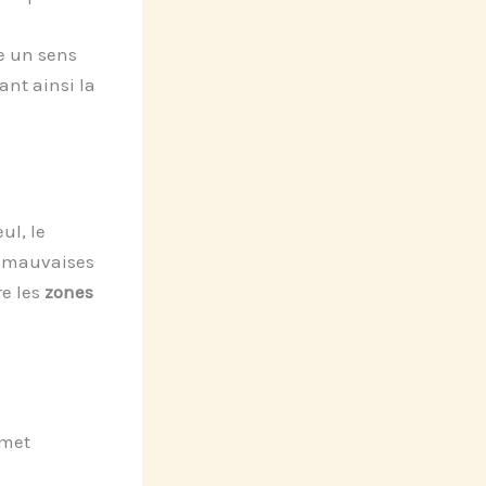
e un sens
ant ainsi la
ul, le
es mauvaises
re les
zones
rmet