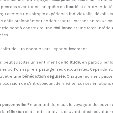
uprès des aventuriers en quête de
liberté
et d’authenticité.
rçu comme une simple expérience individuelle, dévoile en
e défis profondément enrichissants. Passons en revue 
articipent à construire une
résilience
et une force intérie
nées.
a solitude : un chemin vers l’épanouissement
ul peut susciter un sentiment de
solitude
, en particulier l
mes où l’on aspire à partager ses découvertes. Cependant,
ut être une
bénédiction déguisée
. Chaque moment passé 
 occasion de s’introspecter, de méditer sur ses émotions 
n personnelle
: En prenant du recul, le voyageur découvre
à la
réflexion
et à l’auto-analyse, pouvant ainsi réévaluer s