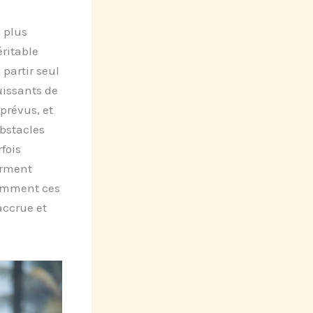
 plus
ritable
partir seul
uissants de
mprévus, et
bstacles
fois
orment
comment ces
ccrue et