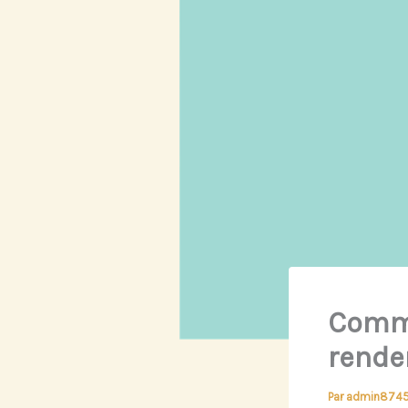
Comme
renden
Par
admin874