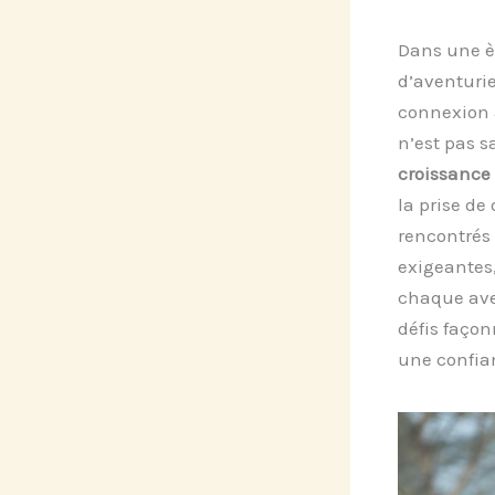
Dans une èr
d’aventurie
connexion 
n’est pas s
croissance
la prise d
rencontrés 
exigeantes
chaque ave
défis faço
une confian