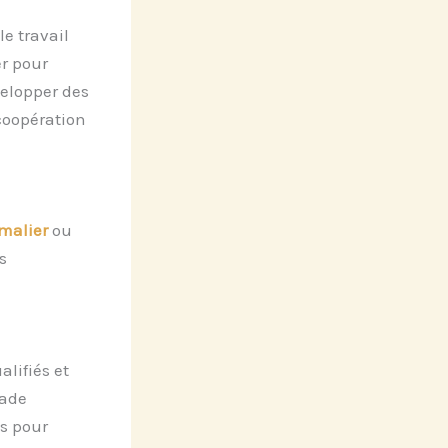
le travail
r pour
velopper des
coopération
imalier
ou
s
lifiés et
lade
s pour