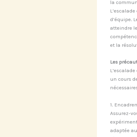
la communic
L’escalade 
d’équipe. L
atteindre l
compétence
et la résol
Les précau
L’escalade
un cours de
nécessaires
1. Encadre
Assurez-vou
expérimenté
adaptée aux