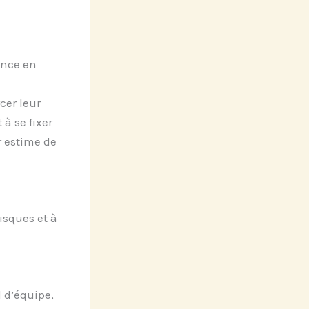
ance en
cer leur
à se fixer
r estime de
isques et à
l d’équipe,