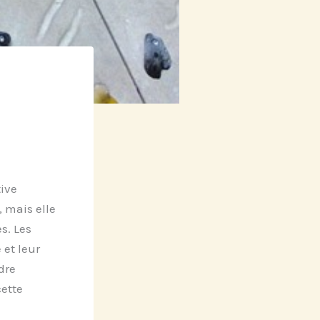
tive
 mais elle
s. Les
 et leur
dre
ette