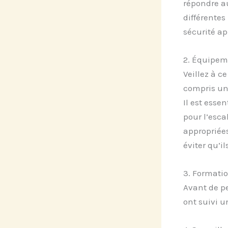
répondre au
différentes
sécurité ap
2. Équipem
Veillez à c
compris un
Il est esse
pour l’esca
appropriées
éviter qu’i
3. Formatio
Avant de p
ont suivi u