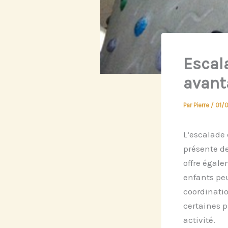
Escala
avant
Par
Pierre
/
01/
L’escalade 
présente d
offre égal
enfants peu
coordinatio
certaines p
activité.