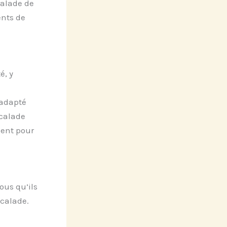
calade de
ents de
é, y
 adapté
scalade
ment pour
ous qu’ils
scalade.