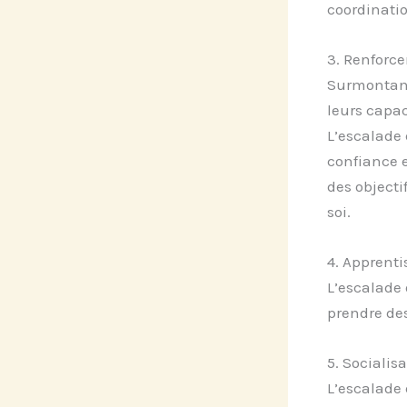
coordination
3. Renforce
Surmontant 
leurs capac
L’escalade 
confiance e
des objecti
soi.
4. Apprenti
L’escalade 
prendre des
5. Socialis
L’escalade 