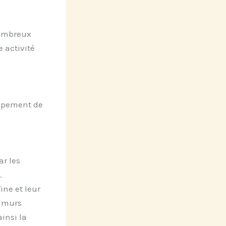
 nombreux
 activité
oppement de
ar les
.
ine et leur
s murs
insi la