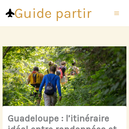
Aller
Guide partir
au
contenu
Guadeloupe : l’itinéraire