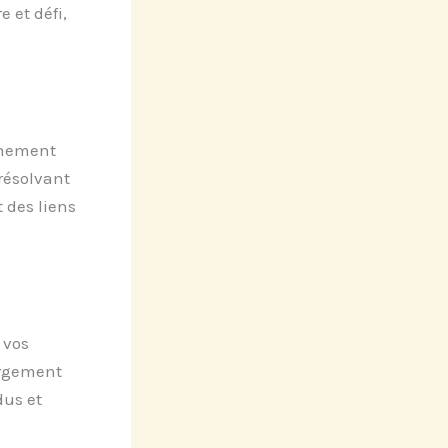
e et défi,
énement
résolvant
 des liens
 vos
ergement
dus et