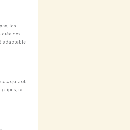
es, les
a crée des
é adaptable
mes, quiz et
équipes, ce
En