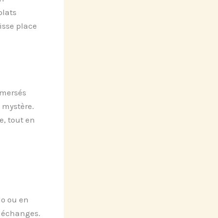
plats
isse place
mmersés
 mystère.
e, tout en
lo ou en
x échanges.