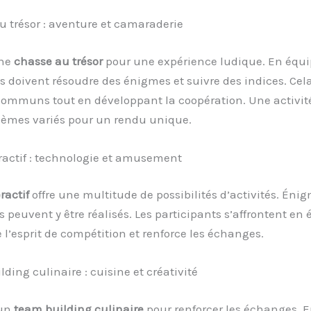
u trésor : aventure et camaraderie
une
chasse au trésor
pour une expérience ludique. En équip
s doivent résoudre des énigmes et suivre des indices. Cel
communs tout en développant la coopération. Une activit
hèmes variés pour un rendu unique.
ractif : technologie et amusement
ractif
offre une multitude de possibilités d’activités. Énig
fs peuvent y être réalisés. Les participants s’affrontent en 
e l’esprit de compétition et renforce les échanges.
lding culinaire : cuisine et créativité
 un
team building culinaire
pour renforcer les échanges. 