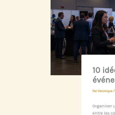
10 id
événe
Par
Veronique
Organiser u
entre les c