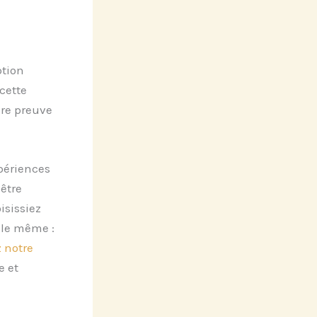
ption
cette
ire preuve
périences
être
isissiez
 le même :
 notre
e et