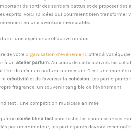
 important de sortir des sentiers battus et de proposer des 
s esprits. Voici 10 idées qui pourraient bien transformer v
vénement en une aventure mémorable.
parfum : une expérience olfactive unique
re de votre
organisation d’événement
, offrez à vos équip
er à un
atelier parfum
. Au cours de cette activité, les coll
 l’art de créer un parfum sur mesure. C’est une manière 
 la
créativité
et de favoriser la
cohésion
. Les participants 
ropre fragrance, un souvenir tangible de l’événement.
lind test : une compétition musicale animée
l qu’une
soirée blind test
pour tester les connaissances mu
dés par un animateur, les participants devront reconnaît