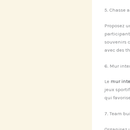
5. Chasse a
Proposez 
participant
souvenirs 
avec des t
6. Mur inte
Le
mur inte
jeux sporti
qui favoris
7. Team bui
Organisez