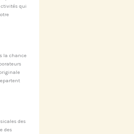
activités qui
otre
es la chance
aborateurs
originale
repartent
sicales des
re des