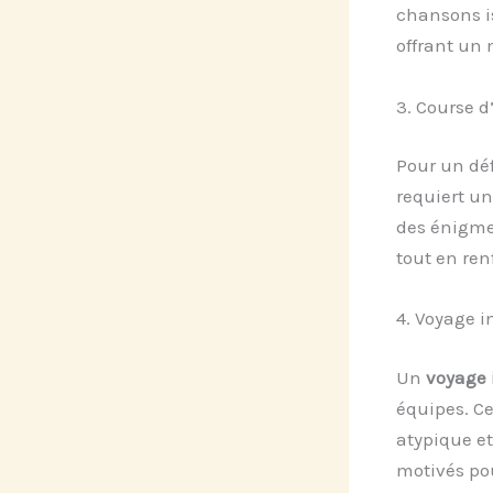
chansons iss
offrant un 
3. Course d
Pour un déf
requiert un
des énigmes
tout en re
4. Voyage i
Un
voyage 
équipes. Ce
atypique et
motivés po