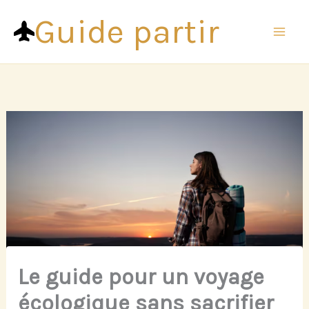
Aller
Guide partir
au
contenu
Le guide pour un voyage
écologique sans sacrifier