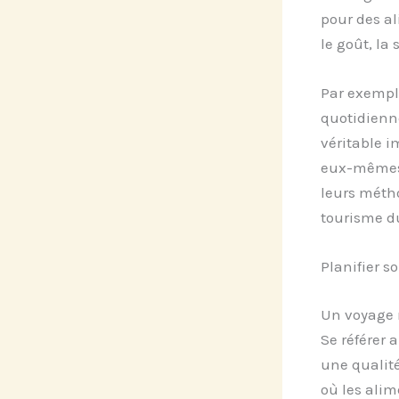
pour des al
le goût, la
Par exemple
quotidienn
véritable i
eux-mêmes,
leurs métho
tourisme dur
Planifier 
Un voyage 
Se référer 
une qualit
où les alim