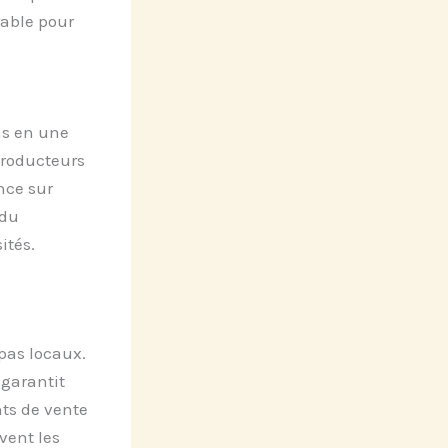
rable pour
s en une
producteurs
nce sur
 du
ités.
pas locaux.
 garantit
ts de vente
vent les