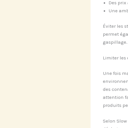
Des prix
Une ambi
Éviter les 
permet éga
gaspillage.
Limiter les
Une fois ma
environnem
des contena
attention f
produits p
Selon Slow