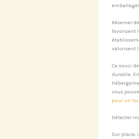
emballages
Réserver d
favorisent 
établisseme
valorisent 
Ce souci de
durable. En
hébergemen
vous pouvez
pour un to
Détecter m
Sur place, 