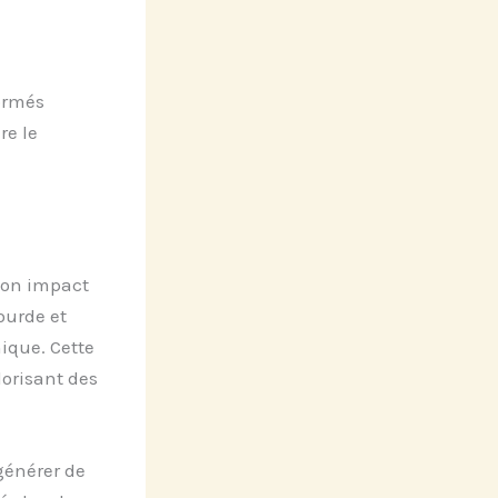
formés
re le
 son impact
ourde et
ique. Cette
lorisant des
générer de