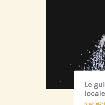
Le gu
local
Par
admin874