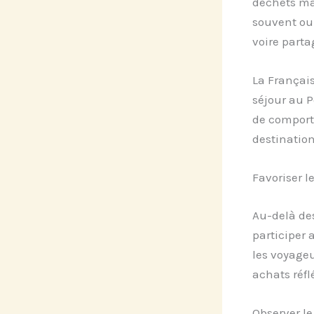
déchets mai
souvent oub
voire parta
La Français
séjour au P
de comport
destination
Favoriser l
Au-delà des
participer 
les voyageu
achats réfl
Observer le 