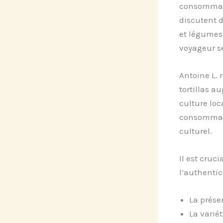
consommati
discutent d
et légumes 
voyageur se
Antoine L. 
tortillas a
culture loc
consommati
culturel.
Il est cruc
l’authentic
La prése
La varié