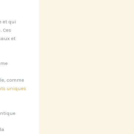
 et qui
. Ces
caux et
isme
ble, comme
ts uniques
entique
la