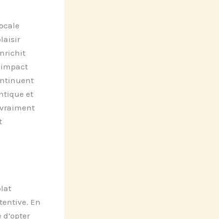
ocale
aisir
nrichit
l’impact
ontinuent
ntique et
 vraiment
t
lat
tentive. En
e d’opter