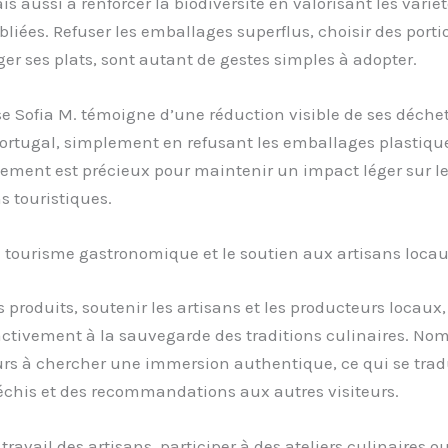
s aussi à renforcer la biodiversité en valorisant les variét
liées. Refuser les emballages superflus, choisir des porti
ger ses plats, sont autant de gestes simples à adopter.
e Sofia M. témoigne d’une réduction visible de ses déchet
ortugal, simplement en refusant les emballages plastique
ement est précieux pour maintenir un impact léger sur l
s touristiques.
e tourisme gastronomique et le soutien aux artisans loca
 produits, soutenir les artisans et les producteurs locaux,
activement à la sauvegarde des traditions culinaires. No
rs à chercher une immersion authentique, ce qui se trad
échis et des recommandations aux autres visiteurs.
travail des artisans, participer à des ateliers culinaires ou