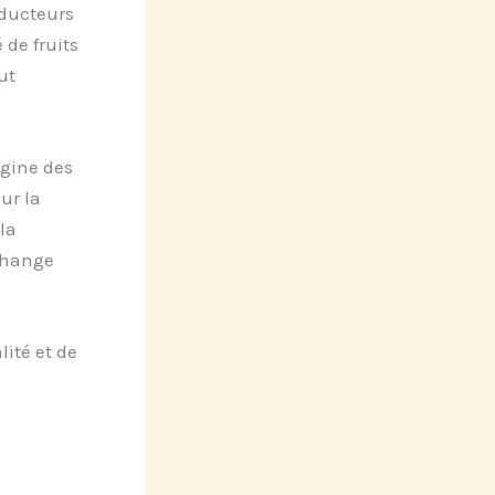
ducteurs
 de fruits
ut
igine des
ur la
la
change
lité et de