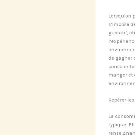
Lorsqu’on 
s’impose d
gustatif, c
l’expérienc
environnem
de gagner 
consciente
manger et 
environne
Repérer le
La consomma
typique. El
renseignant