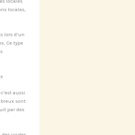
és locales
ons locales,
s lors d’un
s. Ce type
es
ux
 c’est aussi
mbreux sont
uit par des
 des visites