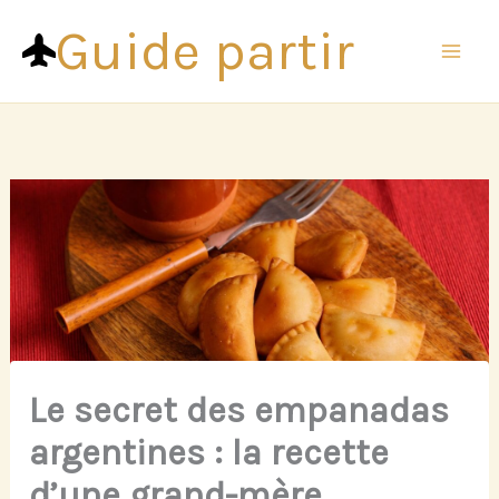
Aller
Guide partir
au
contenu
Le secret des empanadas
argentines : la recette
d’une grand-mère