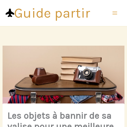
Aller
Guide partir
au
contenu
Les objets à bannir de sa
valise pour une meilleure