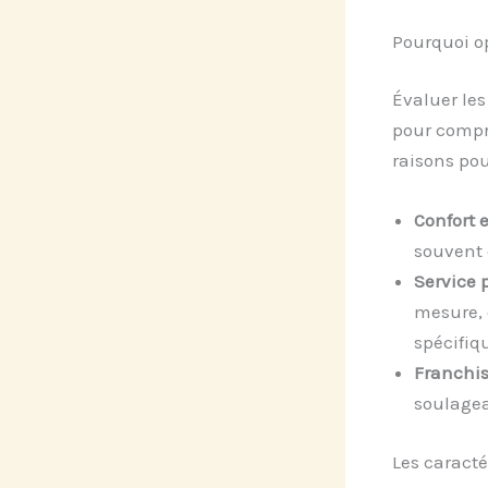
Pourquoi o
Évaluer le
pour compre
raisons pou
Confort 
souvent 
Service 
mesure, 
spécifiq
Franchis
soulagean
Les caracté