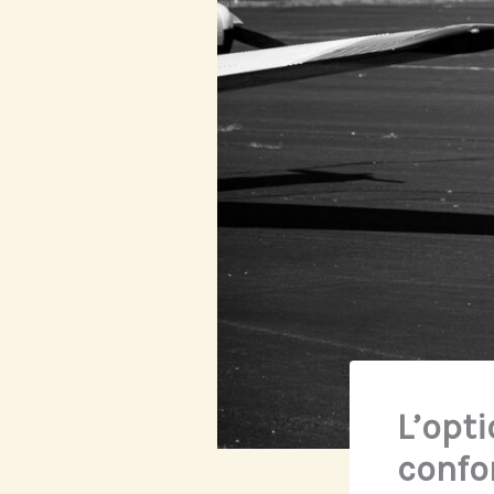
L’opt
confor