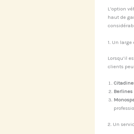
L’option vé
haut de ga
considérabl
1. Un large
Lorsqu’il e
clients pe
Citadine
Berlines
Monosp
professi
2. Un servi