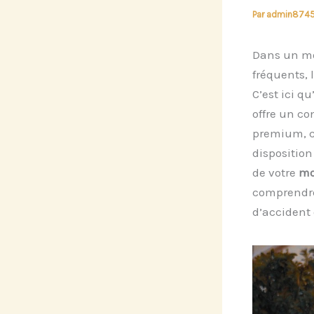
Par
admin874
Dans un mo
fréquents, 
C’est ici qu
offre un co
premium, c’
disposition
de votre
mo
comprendre 
d’accident