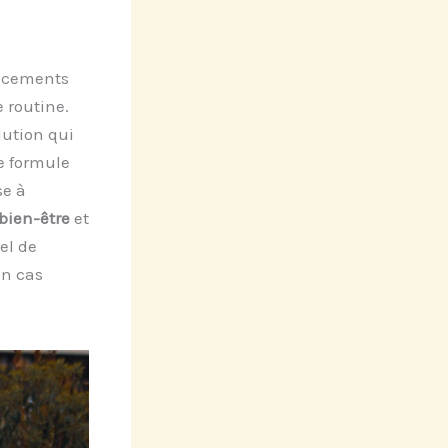
lacements
 routine.
lution qui
e formule
se à
bien-être
et
iel de
en cas