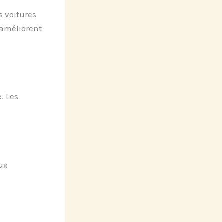
s voitures
 améliorent
e. Les
ux