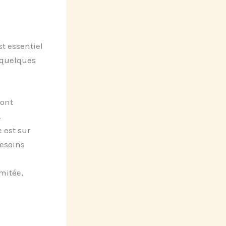
t essentiel
 quelques
sont
.
 est sur
besoins
imitée,