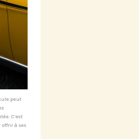
cule peut
es
tée. C’est
offrir à ses