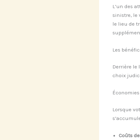
L’un des at
sinistre, l
le lieu de 
supplément
Les bénéfi
Derrière le
choix judic
Économies é
Lorsque vot
s’accumuler
Coûts de