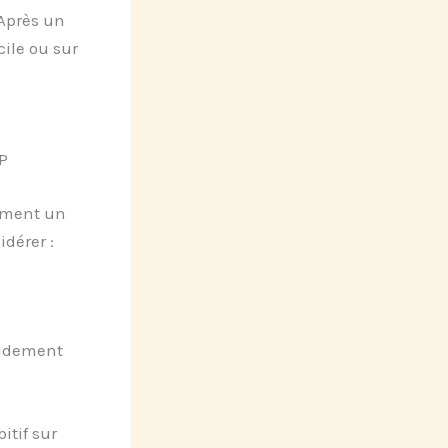
 Après un
ile ou sur
P
lement un
dérer :
pidement
itif sur