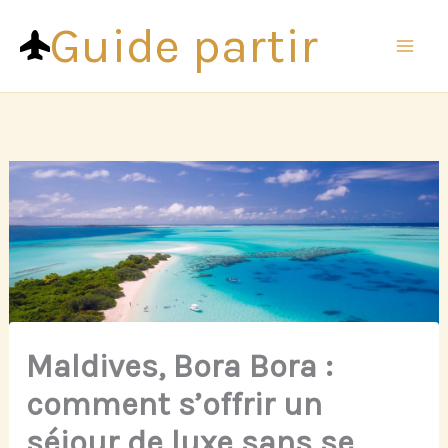
Aller
Guide partir
au
contenu
Maldives, Bora Bora :
comment s’offrir un
séjour de luxe sans se