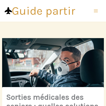
Aller
Guide partir
au
contenu
Sorties médicales des