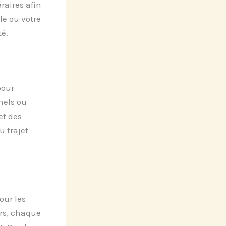
raires afin
le ou votre
té.
pour
nels ou
et des
u trajet
our les
ers, chaque