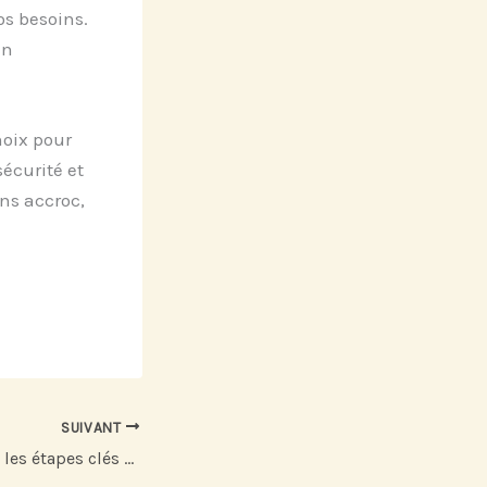
os besoins.
un
hoix pour
sécurité et
ns accroc,
SUIVANT
Livraison de colis : les étapes clés pour un envoi réussi