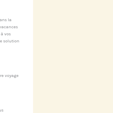
ans la
s vacances
 à vos
te solution
re voyage
us