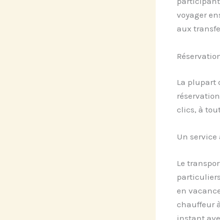
participant
voyager ens
aux transfe
Réservation
La plupart 
réservation
clics, à t
Un service 
Le transpo
particulier
en vacances
chauffeur à
instant av