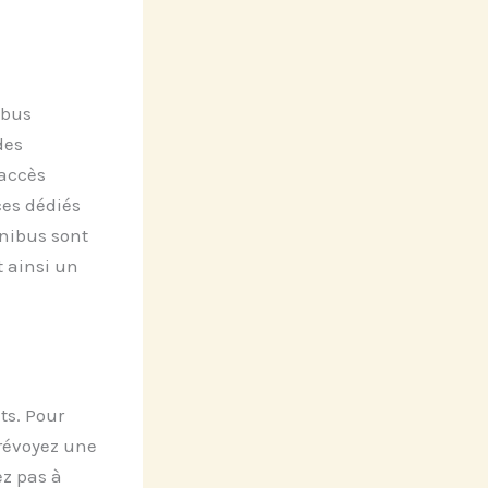
ibus
des
’accès
ces dédiés
inibus sont
 ainsi un
ts. Pour
Prévoyez une
ez pas à