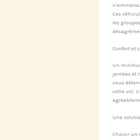
n’emmenez 
Ces véhicul
les groupes
désagrément
Confort et
Un minibus 
jambes et 
vous déten
votre vol. 
agréableme
Une solutio
Choisir un 