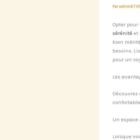
Par
admin874
Opter pour
sérénité
et 
bien mérité
besoins. Li
pour un vo
Les avanta
Découvrez
confortabl
Un espace 
Lorsque vou