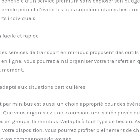
 bénéficie d’un service premium sans exploser son budget
emble permet d’éviter les frais supplémentaires liés aux 
rts individuels.
 facile et rapide
des services de transport en minibus proposent des outils
 en ligne. Vous pourrez ainsi organiser votre transfert en
out moment.
adapté aux situations particulières
rt par minibus est aussi un choix approprié pour des évé
s. Que vous organisiez une excursion, une soirée privée o
 en groupe, le minibus s’adapte à tout type de besoin. A
 votre disposition, vous pourrez profiter pleinement de c
ec vos compagnons de voyage.