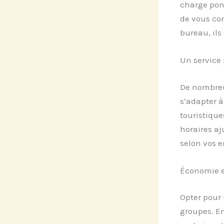
charge ponc
de vous con
bureau, ils
Un service
De nombr
s’adapter à
touristique
horaires aj
selon vos e
Économie et
Opter pour 
groupes. En