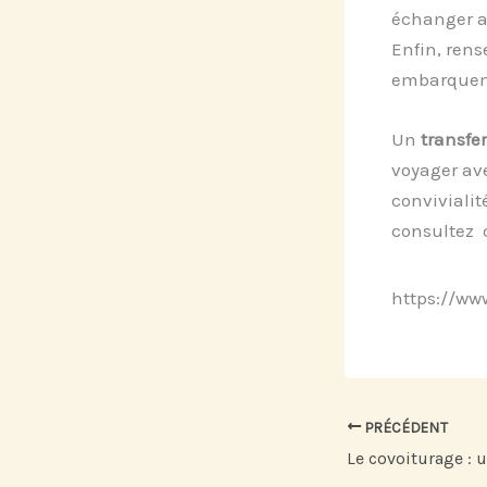
échanger av
Enfin, rens
embarquem
Un
transfe
voyager ave
convivialit
consultez 
https://w
PRÉCÉDENT