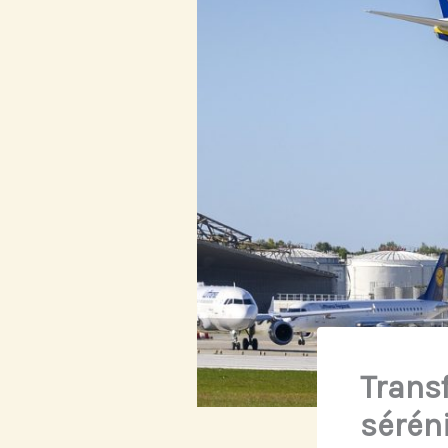
Transf
sérén