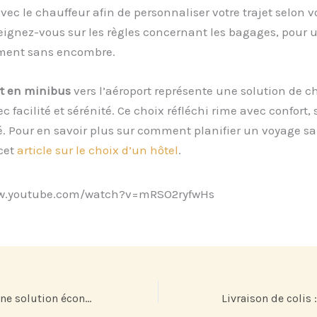
ec le chauffeur afin de personnaliser votre trajet selon v
eignez-vous sur les règles concernant les bagages, pour 
ent sans encombre.
rt en minibus
vers l’aéroport représente une solution de c
c facilité et sérénité. Ce choix réfléchi rime avec confort, 
é. Pour en savoir plus sur comment planifier un voyage sa
cet
article sur le choix d’un hôtel
.
ww.youtube.com/watch?v=mRSO2ryfwHs
Le covoiturage : une solution économique et écologique pour vos trajets