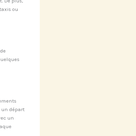
. De plus,
taxis ou
 de
 quelques
nements
u un départ
vec un
haque