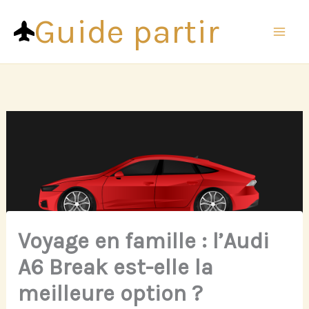
Aller
Guide partir
au
contenu
Voyage en famille : l’Audi
A6 Break est-elle la
meilleure option ?