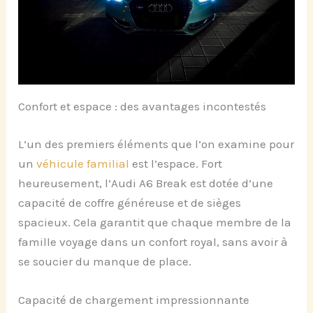
Confort et espace : des avantages incontestés
L’un des premiers éléments que l’on examine pour
un
véhicule familial
est l’espace. Fort
heureusement, l’Audi A6 Break est dotée d’une
capacité de coffre généreuse et de sièges
spacieux. Cela garantit que chaque membre de la
famille voyage dans un confort royal, sans avoir à
se soucier du manque de place.
Capacité de chargement impressionnante