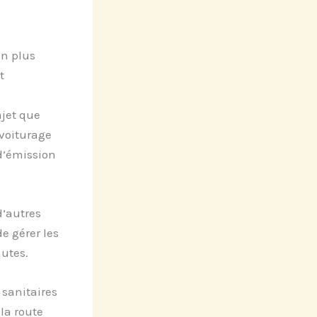
en plus
t
ajet que
ovoiturage
d’émission
d’autres
e gérer les
nutes.
 sanitaires
la route