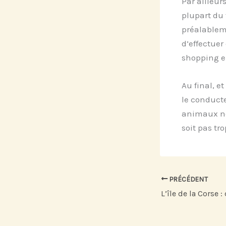
Par ailleur
plupart du 
préalableme
d’effectuer
shopping en
Au final, e
le conducte
animaux ne
soit pas tr
PRÉCÉDENT