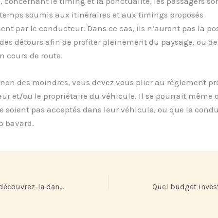
s, concernant le timing et la ponctualité, les passagers so
temps soumis aux itinéraires et aux timings proposés
nt par le conducteur. Dans ce cas, ils n’auront pas la pos
 des détours afin de profiter pleinement du paysage, ou de
 cours de route.
t non des moindres, vous devez vous plier au règlement pr
ur et/ou le propriétaire du véhicule. Il se pourrait même 
 soient pas acceptés dans leur véhicule, ou que le cond
op bavard.
L’île de la Corse : découvrez-la dans toute sa beauté