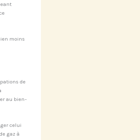
geant
ce
 bien moins
upations de
a
er au bien-
ager celui
 de gaz à