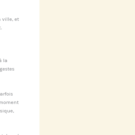
ville, et
.
à la
 gestes
arfois
e moment
sique,