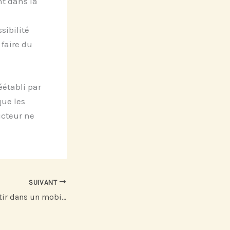
nt dans la
sibilité
 faire du
éétabli par
que les
ucteur ne
SUIVANT
Quel budget investir dans un mobile home ?