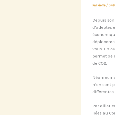
Par
Pierre
/
04/
Depuis son 
d’adeptes e
économique
déplacement
vous. En ou
permet de r
de CO2.
Néanmoins, 
n’en sont p
différentes
Par ailleur
liées au Co