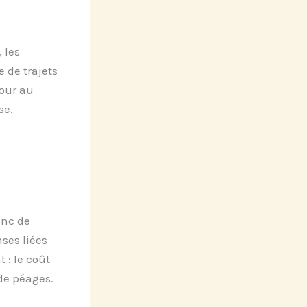
 les
 de trajets
jour au
se.
onc de
nses liées
 : le coût
 de péages.