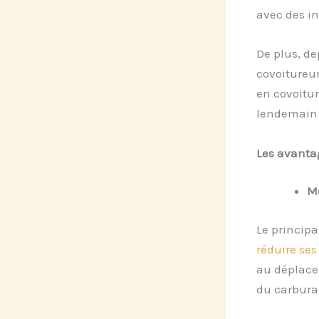
avec des in
De plus, de
covoitureu
en covoitur
lendemain a
Les avantag
Mo
Le principa
réduire ses
au déplacem
du carburan