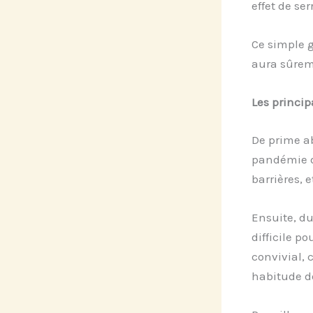
effet de se
Ce simple g
aura sûrem
Les princi
De prime ab
pandémie du
barrières, 
Ensuite, du
difficile p
convivial, 
habitude de