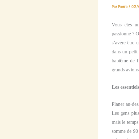
Par
Pierre
/
02/
Vous êtes un
passionné ?
Of
s’avère
être
u
dans un petit
baptême de l
grands avions 
Les essentiel
Planer au-de
Les gens plu
mais le temps
somme de 90 à