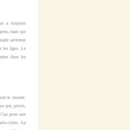
us a toujours
gens, mais qui
enade aérienne
s les âges.
Le
nties dans les
tout le monde.
rs jets privés,
l’air pour une
aéro-clubs.
Au