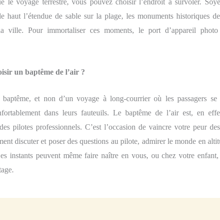
ue
le voyage terrestre,
vous pouvez choisir l’
endroi
t
à
sur
voler.
Soye
e haut l’étendu
e
de sable sur la plage, les
monuments historiques
de
a vill
e. Pour immortaliser ces moments, le port d’appareil phot
isir un baptême de l’air ?
n baptême, et non d’un voyage à long-courrier où les passagers se 
onfortablement dans leurs fauteuils.
L
e baptême de l’air est,
en effe
des pilotes professionnels. C’est l’occasion de vaincre votre peur de
ent discuter et poser des questions au pilote,
admirer
le monde en altit
es instants peuvent même faire naître en vous, ou chez votre enfant,
tage.