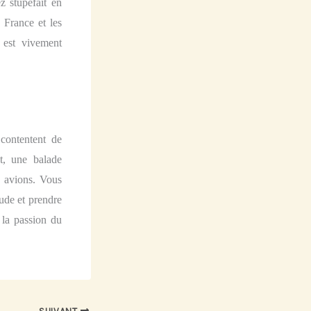
z stupéfait en
 France et les
o
est vivement
contentent de
t,
une balade
s avions. Vous
ude et prendre
 la passion d
u
SUIVANT