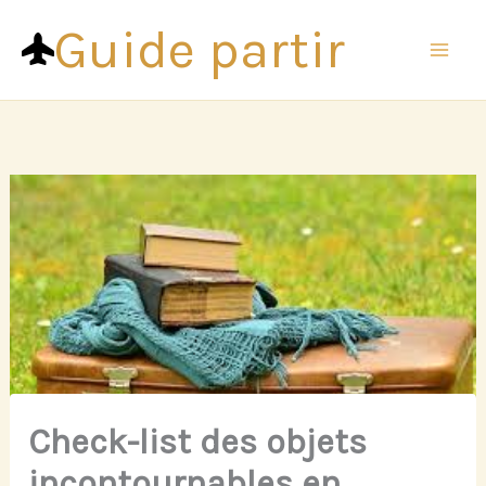
Aller
Guide partir
au
contenu
Check-list des objets
incontournables en