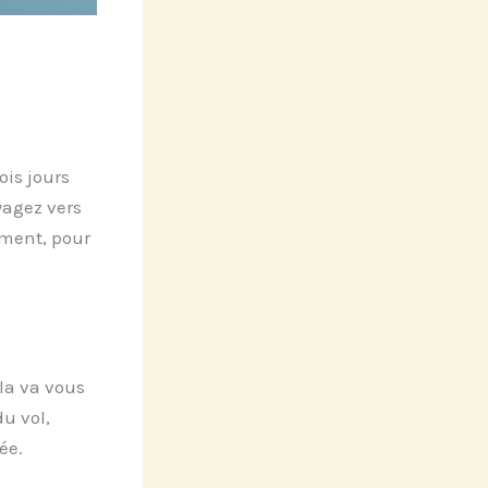
ois jours
yagez vers
ement, pour
ela va vous
u vol,
ée.