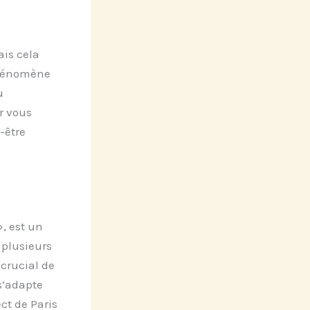
ais cela
phénomène
u
r vous
-être
, est un
 plusieurs
 crucial de
s’adapte
ct de Paris