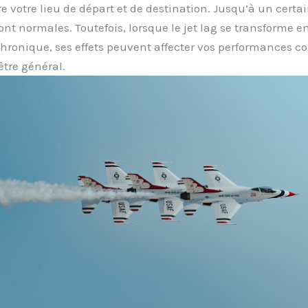
e votre lieu de départ et de destination. Jusqu’à un certai
ont normales. Toutefois, lorsque le jet lag se transforme e
hronique, ses effets peuvent affecter vos performances co
être général.