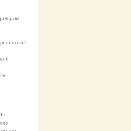
 quelques
 pour un vol
peut
tre
 de
 des