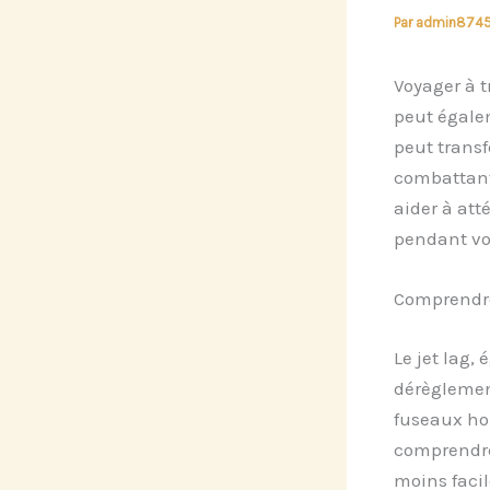
Par
admin874
Voyager à t
peut égale
peut trans
combattant
aider à att
pendant vos
Comprendre 
Le jet lag,
dérègleme
fuseaux hor
comprendre
moins facil