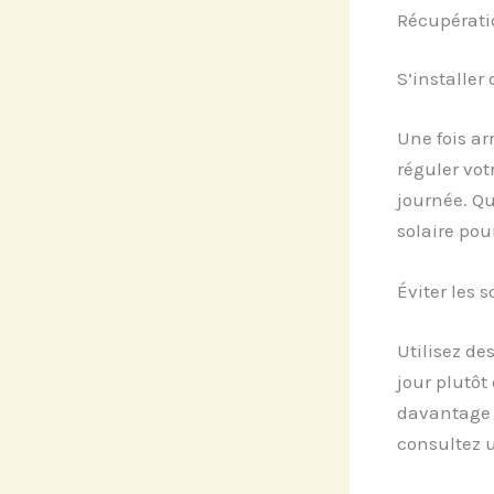
Récupératio
S’installer
Une fois arr
réguler vot
journée. Qu
solaire pou
Éviter les 
Utilisez d
jour plutôt
davantage v
consultez u