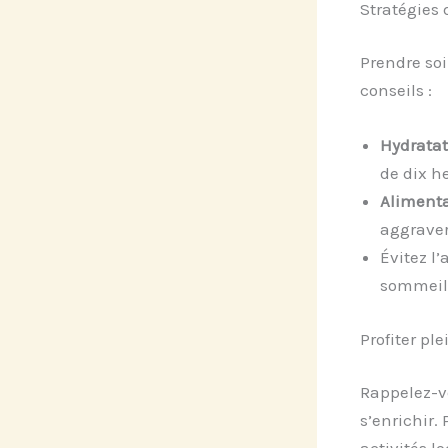
Stratégies 
Prendre soi
conseils :
Hydratat
de dix h
Aliment
aggraver
Évitez l
sommeil
Profiter pl
Rappelez-v
s’enrichir.