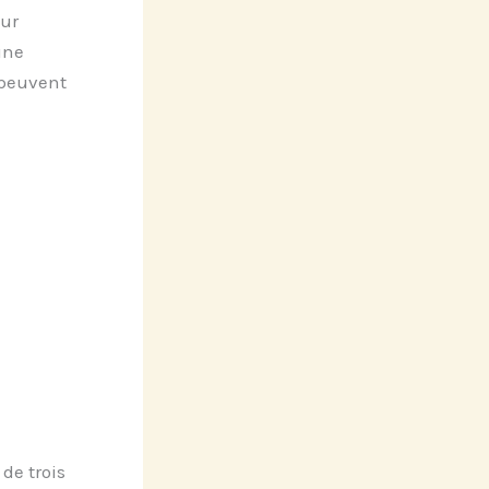
our
une
 peuvent
de trois