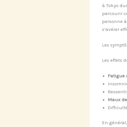
à Tokyo dur
parcourir c
personne à 
s’avérer eff
Les symptô
Les effets 
Fatigue
Insomni
Ressenti
Maux de 
Difficult
En général,