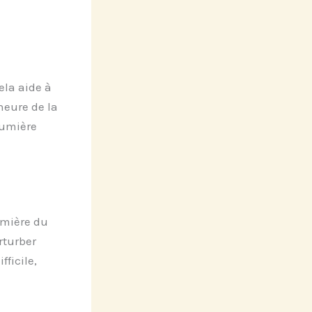
Cela aide à
heure de la
lumière
umière du
rturber
ficile,