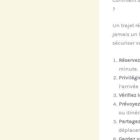
?
Un trajet r
jamais un l
sécuriser vo
Réservez
minute.
Privilégi
l’arrivée
Vérifiez 
Prévoyez
ou itinér
Partagez 
déplace
Gardez v