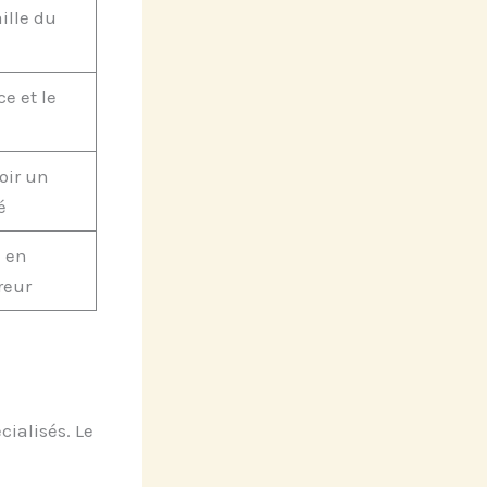
ille du
e et le
oir un
é
e en
reur
cialisés. Le