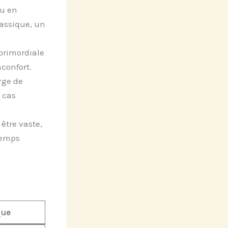
ou en
lassique, un
 primordiale
confort.
rge de
n cas
être vaste,
temps
que