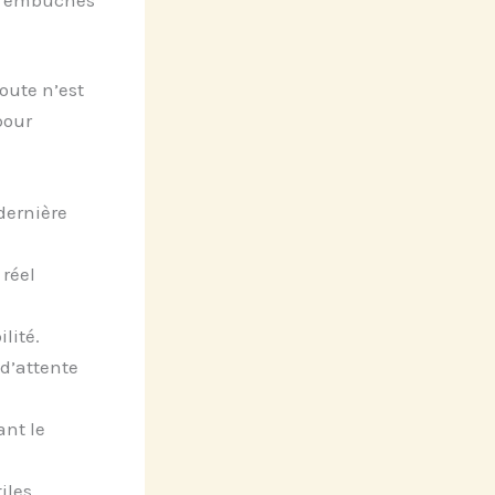
route n’est
pour
dernière
réel
lité.
 d’attente
ant le
iles.