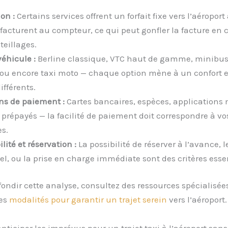
ion :
Certains services offrent un forfait fixe vers l’aéroport
 facturent au compteur, ce qui peut gonfler la facture en 
eillages.
véhicule :
Berline classique, VTC haut de gamme, minibus
ou encore taxi moto — chaque option mène à un confort e
ifférents.
ns de paiement :
Cartes bancaires, espèces, applications 
prépayés — la facilité de paiement doit correspondre à vo
s.
lité et réservation :
La possibilité de réserver à l’avance, l
el, ou la prise en charge immédiate sont des critères essen
ondir cette analyse, consultez des ressources spécialisée
les
modalités pour garantir un trajet serein
vers l’aéroport.
ticiper les imprévus pour un trajet taxi à l’aéroport sa