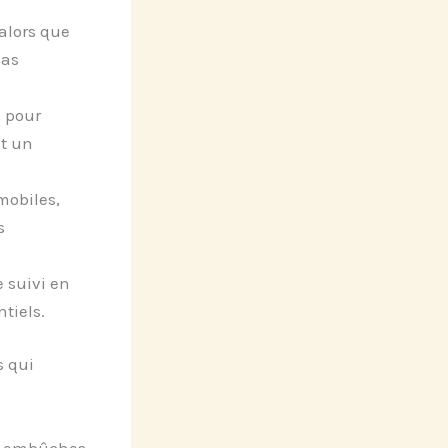
 alors que
cas
 pour
t un
mobiles,
s
e suivi en
tiels.
s qui
ns embûches