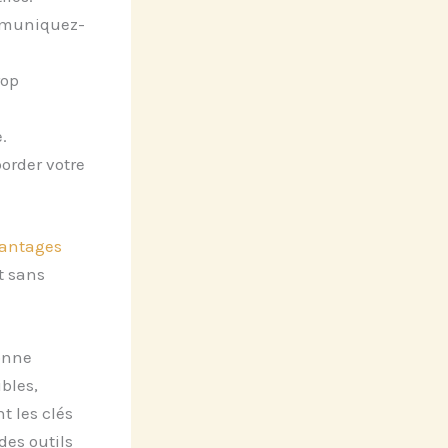
muniquez-
rop
.
order votre
vantages
t sans
bonne
bles,
t les clés
des outils