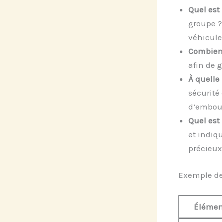
Quel est
groupe ?
véhicule
Combien 
afin de 
À quelle
sécurité 
d’embout
Quel est
et indiq
précieux
Exemple de
Élémen