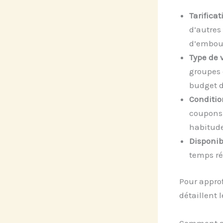
Tarificat
d’autres
d’embout
Type de 
groupes 
budget d
Conditio
coupons 
habitude
Disponibi
temps ré
Pour approf
détaillent 
Comment an