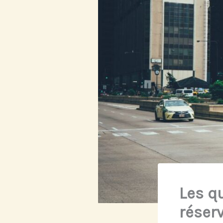
Les q
réserv