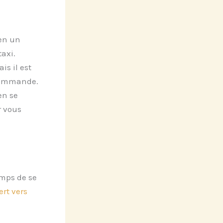
 en un
taxi.
is il est
 commande.
en se
r vous
emps de se
ert vers