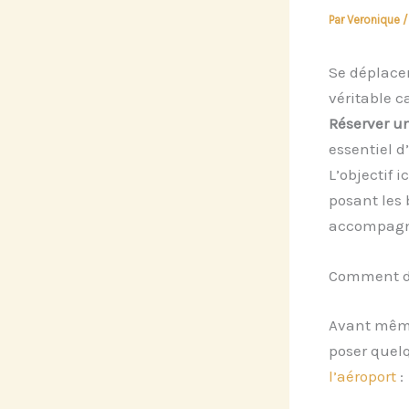
Par
Veronique
Se déplacer
véritable ca
Réserver un
essentiel d
L’objectif 
posant les 
accompagne
Comment déf
Avant même 
poser quel
l’aéroport
: