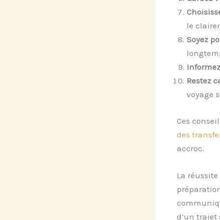
Choisiss
le clair
Soyez po
longtem
Informez
Restez ca
voyage s
Ces conseil
des transfer
accroc.
La réussite
préparation
communiquer
d’un trajet