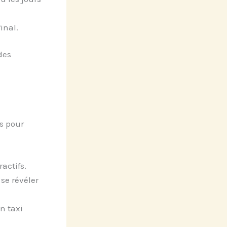
inal.
des
es pour
ractifs.
se révéler
n taxi