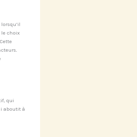
lorsqu’il
 le choix
Cette
acteurs.
e
if, qui
ui aboutit à