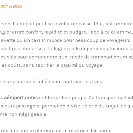
/
09/19/2025
 vers l’aéroport peut se révéler un casse-tête, notamment 
ongler entre confort, rapidité et budget. Face à ce dilemme,
navette ou un taxi s’impose pour beaucoup de voyageurs. 
 doit pas être prise à la légère ; elle dépend de plusieurs f
les clés pour comprendre quel mode de transport optimis
les coûts, sans sacrifier la qualité du voyage.
s : une option étudiée pour partager les frais
s aéroportuaires
ont le vent en poupe. Ce transport collect
usieurs passagers, permet de diviser le prix du trajet, ce q
ie non négligeable.
ints forts qui expliquent cette maîtrise des coûts :