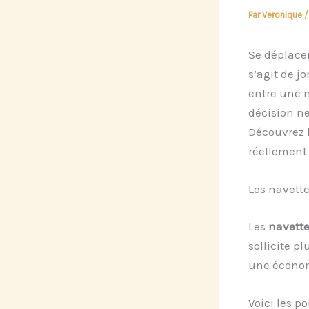
Par
Veronique
Se déplacer
s’agit de j
entre une 
décision ne
Découvrez 
réellement 
Les navette
Les
navette
sollicite pl
une économ
Voici les po