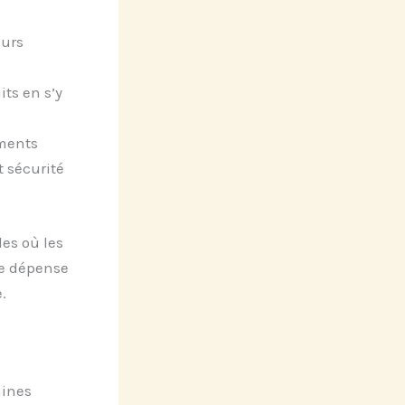
eurs
its en s’y
ments
 sécurité
les où les
ne dépense
.
aines