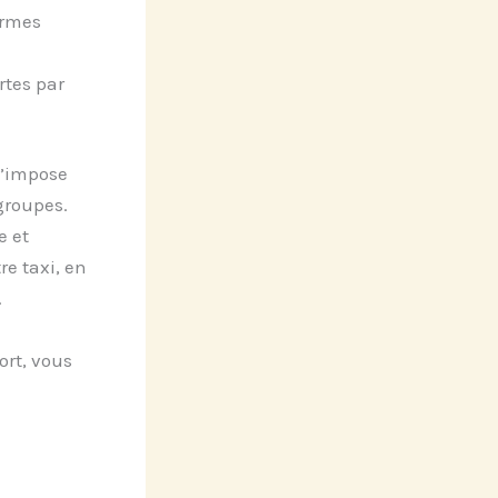
ormes
rtes par
’impose
groupes.
e et
re taxi, en
.
ort, vous