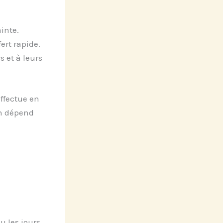
inte.
ert rapide.
 et à leurs
ffectue en
on dépend
u les jours