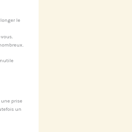
llonger le
-vous.
 nombreux.
nutile
 une prise
utefois un