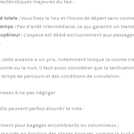
aractéristiques majeures du taxi :
é totale :
Vous fixez le lieu et l’heure de départ sans contra
temps :
Pas d’arrêt intermédiaire, ce qui garantit un transf
upérieur :
L’espace est dédié exclusivement aux passagers
.
cette aisance a un prix, notamment lorsque la course s’e
ointe ou la nuit. Il faut aussi considérer que la tarificati
temps de parcours et des conditions de circulation.
nnexes à ne pas négliger
ûts peuvent parfois alourdir la note :
lément pour bagages encombrants ou volumineux ;
fs majorés en fonction des plages horaires, comme la nuit o