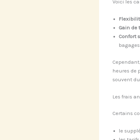
Voici les c
Flexibilit
Gain de 
Confort s
bagages
Cependant, 
heures de p
souvent du 
Les frais a
Certains co
le supp
les tari