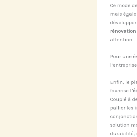
Ce mode de
mais égale
développem
rénovation
attention.
Pour une év
l’entrepris
Enfin, le p
favorise
l’
Couplé à d
pallier les
conjonctio
solution mo
durabilité,