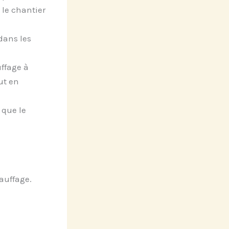
 le chantier
dans les
ffage à
ut en
 que le
auffage.