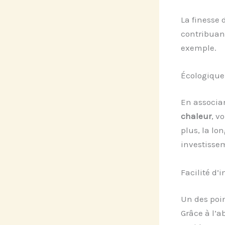
La finesse 
contribuant
exemple.
Écologique
En associa
chaleur
, v
plus, la lo
investisse
Facilité d’i
Un des poin
Grâce à l’a