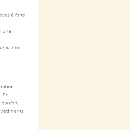
èces à forte
r une
agés, tout
ncher
. En
 confort
 bâtiments