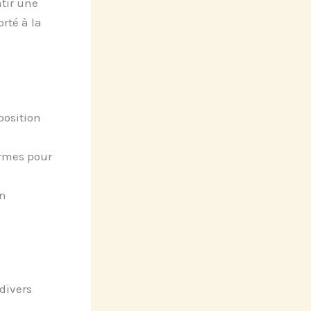
tir une
rté à la
position
ormes pour
on
divers