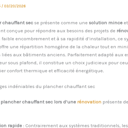
5
/
03/20/2026
 chauffant sec
se présente comme une
solution mince
et
nt conçue pour répondre aux besoins des projets de
réno
 faible encombrement et à sa rapidité d’installation, ce 
ffre une répartition homogène de la chaleur tout en min
s liées aux bâtiments anciens. Parfaitement adapté aux e
eur sous plafond, il constitue un choix judicieux pour ceu
lier confort thermique et efficacité énergétique.
ges indéniables du plancher chauffant sec
n
plancher chauffant sec lors d’une
rénovation
présente de
tion rapide
: Contrairement aux systèmes traditionnels, l