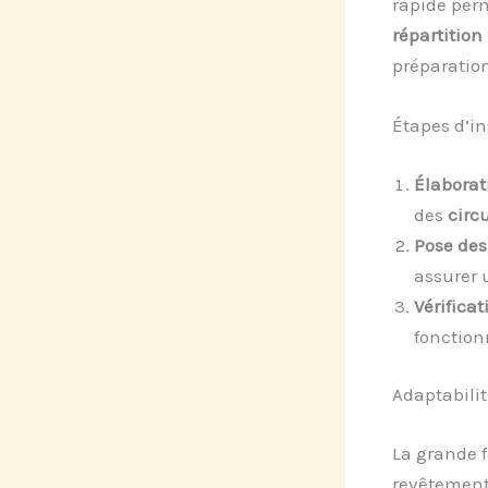
rapide per
répartitio
préparation
Étapes d’in
Élaborat
des
circu
Pose de
assurer
Vérifica
fonction
Adaptabilit
La grande 
revêtements