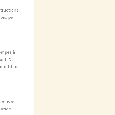
tructions,
ois, par
ompes à
ent. De
arantit un
n œuvre.
lation