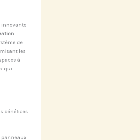
 innovante
vation
.
système de
imisant les
spaces à
x qui
s bénéfices
es panneaux