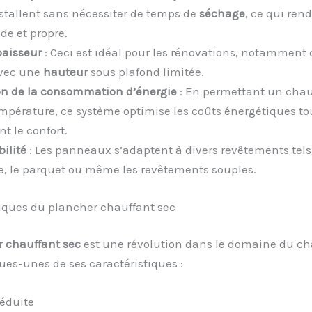
nstallent sans nécessiter de temps de
séchage
, ce qui rend
de et propre.
paisseur
: Ceci est idéal pour les rénovations, notamment 
avec une
hauteur
sous plafond limitée.
n de la consommation d’énergie
: En permettant un chau
mpérature, ce système optimise les coûts énergétiques to
t le confort.
ilité
: Les panneaux s’adaptent à divers revêtements tels
e, le parquet ou même les revêtements souples.
tiques du plancher chauffant sec
 chauffant sec
est une révolution dans le domaine du ch
ues-unes de ses caractéristiques :
réduite