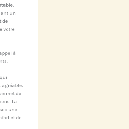
rtable
,
sant un
t de
e votre
appel à
nts.
 qui
 agréable.
permet de
iens. La
 sec une
fort et de