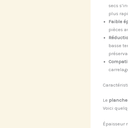
secs s’i
plus rapi
Faible é
pièces 
Réductio
basse te
préservan
Compatib
carrelag
Caractéris
Le
plancher
Voici quelq
Épaisseur 