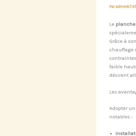
Par
admin874
Le
plancher
spécialeme
Grâce à son
chauffage o
contrainte
faible haut
désirent al
Les avanta
Adopter u
notables :
Installa