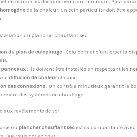
met de réduire les désagréments au minimum. Pour garan
n homogène
de la chaleur, un soin particulier doit être appo
.
stallation du plancher chauffant sec
ion du plan de calepinage
: Cela permet d’anticiper la dis
its
.
s panneaux
: Ils doivent être installés en respectant les n
 une
diffusion de chaleur
efficace.
tion des connexions
: Un contrôle minutieux garantit le b
nement des systèmes de chauffage.
é aux revêtements de sol
force du
plancher chauffant sec
est sa compatibilité avec 
. Que vous optiez pour :