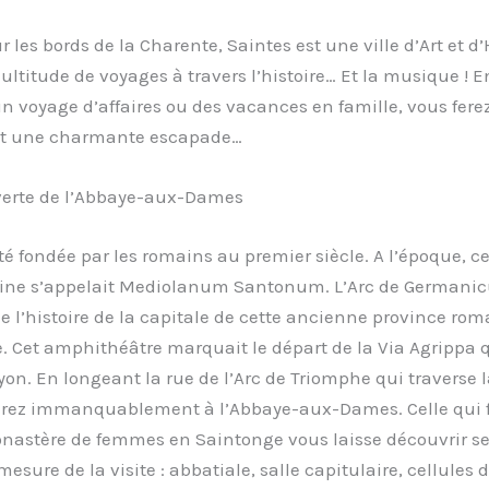
r les bords de la Charente, Saintes est une ville d’Art et d’
ultitude de voyages à travers l’histoire… Et la musique ! En
’un voyage d’affaires ou des vacances en famille, vous fere
t une charmante escapade…
verte de l’Abbaye-aux-Dames
té fondée par les romains au premier siècle. A l’époque, cet
ine s’appelait Mediolanum Santonum. L’Arc de Germanic
 l’histoire de la capitale de cette ancienne province rom
. Cet amphithéâtre marquait le départ de la Via Agrippa qu
yon. En longeant la rue de l’Arc de Triomphe qui traverse la
rirez immanquablement à l’Abbaye-aux-Dames. Celle qui f
nastère de femmes en Saintonge vous laisse découvrir se
 mesure de la visite : abbatiale, salle capitulaire, cellules