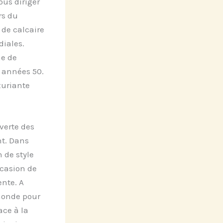
ous diriger
rs du
 de calcaire
diales.
he de
x années 50.
xuriante
verte des
nt. Dans
 de style
ccasion de
ente. A
 monde pour
ace à la