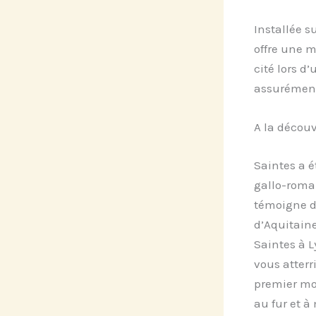
Installée su
offre une m
cité lors d
assurémen
A la décou
Saintes a é
gallo-roma
témoigne de
d’Aquitaine
Saintes à L
vous atter
premier mo
au fur et à