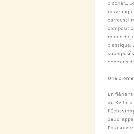
clocher… É
magnifique 
carrousel m
composition
moins de ju
classique. 
superposés
chemins de
Une promen
En flânant 
du XVIIIe s
l’Échevinag
deux, appar
Poursuivez 