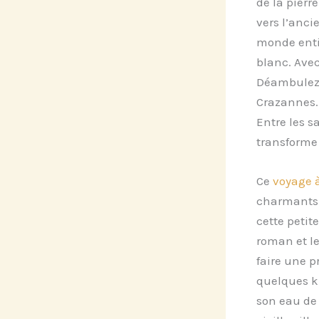
de la pierr
vers l’anci
monde entie
blanc. Avec
Déambulez 
Crazannes. 
Entre les s
transforme 
Ce
voyage 
charmants 
cette petit
roman et le
faire une p
quelques ki
son eau de 