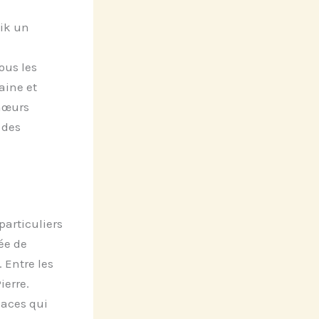
lik un
ous les
aine et
chœurs
 des
particuliers
ée de
 Entre les
ierre.
laces qui