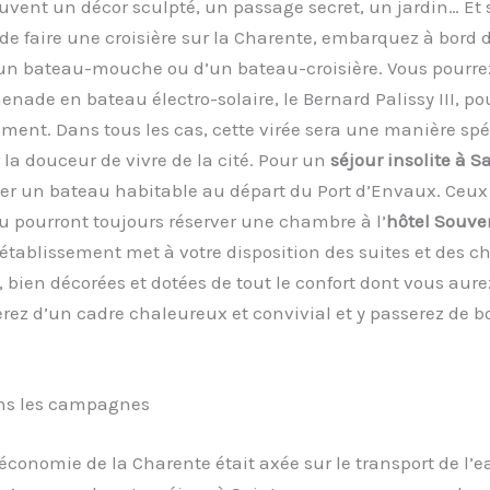
vent un décor sculpté, un passage secret, un jardin… Et 
de faire une croisière sur la Charente, embarquez à bord 
un bateau-mouche ou d’un bateau-croisière. Vous pourrez
nade en bateau électro-solaire, le Bernard Palissy III, po
ment. Dans tous les cas, cette virée sera une manière spé
 la douceur de vivre de la cité. Pour un
séjour insolite à S
er un bateau habitable au départ du Port d’Envaux. Ceux 
u pourront toujours réserver une chambre à l’
hôtel Souve
L’établissement met à votre disposition des suites et des 
 bien décorées et dotées de tout le confort dont vous aure
erez d’un cadre chaleureux et convivial et y passerez de b
ns les campagnes
l’économie de la Charente était axée sur le transport de l’e