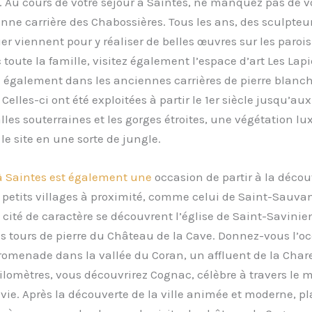
e. Au cours de votre séjour à Saintes, ne manquez pas de v
enne carrière des Chabossières. Tous les ans, des sculpteu
r viennent pour y réaliser de belles œuvres sur les parois
 toute la famille, visitez également l’espace d’art Les Lapi
également dans les anciennes carrières de pierre blanc
Celles-ci ont été exploitées à partir le 1er siècle jusqu’au
alles souterraines et les gorges étroites, une végétation lu
le site en une sorte de jungle.
à Saintes est également une
occasion de partir à la décou
petits villages à proximité, comme celui de Saint-Sauva
e cité de caractère se découvrent l’église de Saint-Savinien
s tours de pierre du Château de la Cave. Donnez-vous l’o
romenade dans la vallée du Coran, un affluent de la Char
lomètres, vous découvrirez Cognac, célèbre à travers le
vie. Après la découverte de la ville animée et moderne, pl