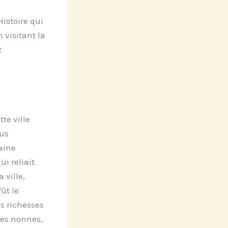
Histoire qui
 visitant la
z
te ville
us
aine
i reliait
 ville,
ût le
s richesses
 des nonnes,