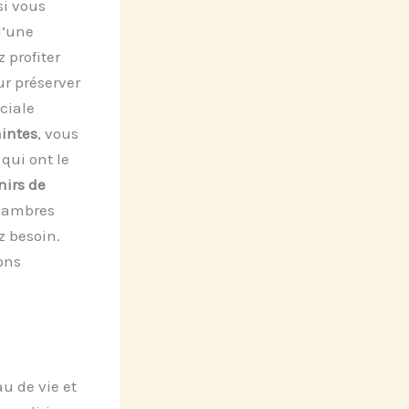
si vous
d’une
 profiter
ur préserver
ciale
aintes
, vous
qui ont le
nirs de
chambres
z besoin.
ons
au de vie et