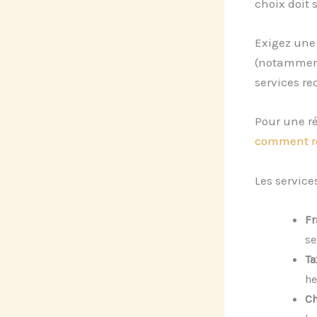
choix doit 
Exigez un
(notamment 
services r
Pour une ré
comment ré
Les service
Fr
se
Ta
he
Ch