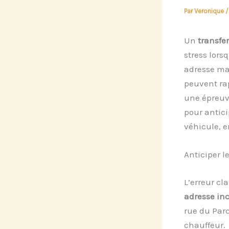
Par
Veronique
Un
transfer
stress lors
adresse ma
peuvent ra
une épreuv
pour antici
véhicule, e
Anticiper le
L’erreur cl
adresse in
rue du Parc
chauffeur.