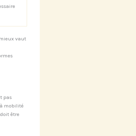
essaire
 mieux vaut
formes
t pas
à mobilité
doit être