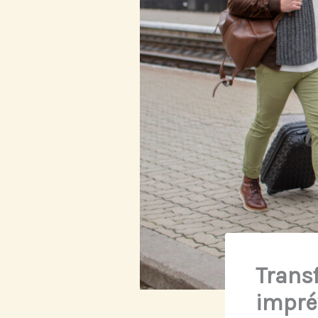
Transf
impré