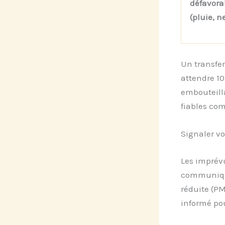
défavora
(pluie, n
Un transfer
attendre 10
embouteilla
fiables c
Signaler vo
Les imprévu
communiqué
réduite (PM
informé pou