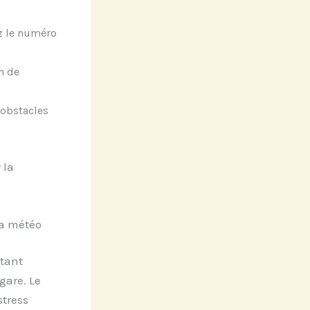
z le numéro
n de
 obstacles
 la
la météo
utant
gare. Le
stress