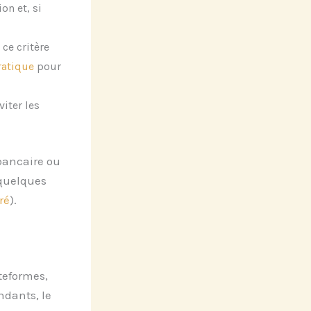
on et, si
ce critère
ratique
pour
iter les
bancaire ou
 quelques
ré
).
teformes,
ndants, le