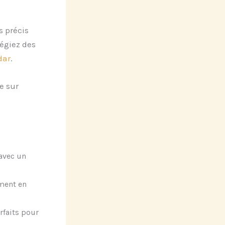
s précis
légiez des
dar
.
e sur
 avec un
ment en
rfaits pour