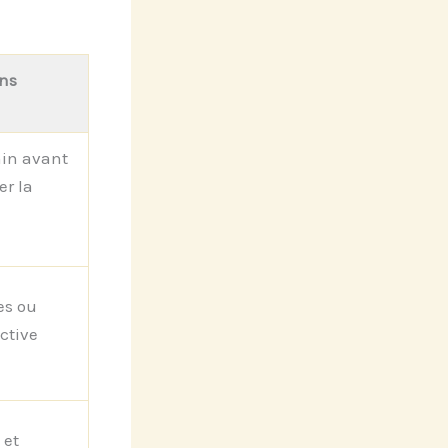
ns
in avant
er la
es ou
ctive
 et