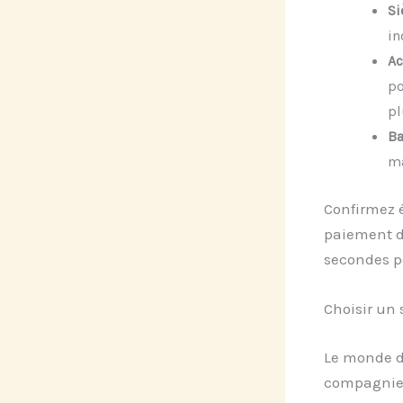
Si
in
Ac
po
pl
Ba
ma
Confirmez 
paiement di
secondes po
Choisir un 
Le monde du
compagnies