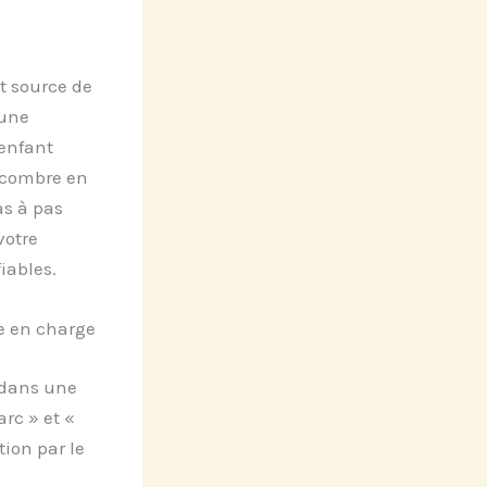
t source de
 une
enfant
ncombre en
s à pas
votre
iables.
ise en charge
 dans une
rc » et «
ion par le