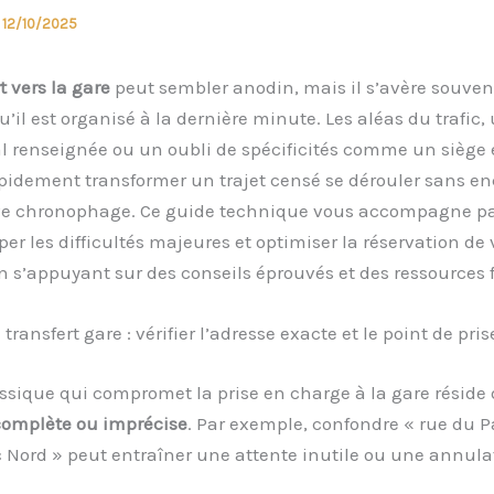
/
12/10/2025
t vers la gare
peut sembler anodin, mais il s’avère souven
qu’il est organisé à la dernière minute. Les aléas du trafic,
l renseignée ou un oubli de spécificités comme un siège 
pidement transformer un trajet censé se dérouler sans e
e chronophage. Ce guide technique vous accompagne pa
per les difficultés majeures et optimiser la réservation de 
n s’appuyant sur des conseils éprouvés et des ressources f
 transfert gare : vérifier l’adresse exacte et le point de pr
assique qui compromet la prise en charge à la gare réside
complète ou imprécise
. Par exemple, confondre « rue du Pa
 Nord » peut entraîner une attente inutile ou une annulat