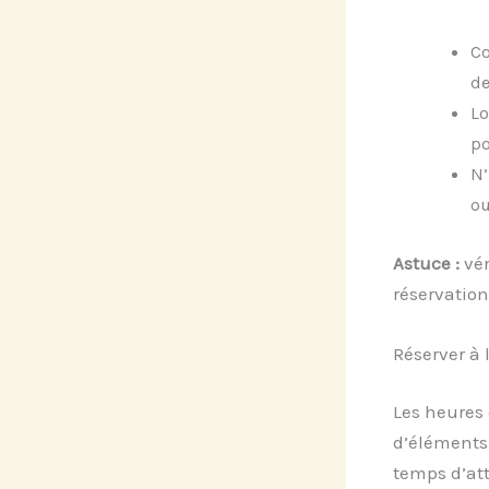
Co
de
Lo
po
N’
ou
Astuce :
vér
réservation
Réserver à 
Les heures 
d’éléments 
temps d’att