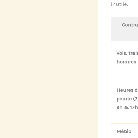
inutile.
Contra
Vols, tra
horaires 
Heures d
pointe (
9h & 17h
Météo