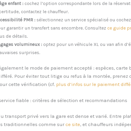
ège enfant :
cochez l’option correspondante lors de la réservati
certitude, contactez le chauffeur.
cessibilité PMR :
sélectionnez un service spécialisé ou cochez 
ur garantir un transfert sans encombre. Consultez
ce guide p
us de détails.
gages volumineux :
optez pour un véhicule XL ou van afin d’év
uvaises surprises.
également le mode de paiement accepté : espèces, carte 
fféré. Pour éviter tout litige ou refus à la montée, prenez
ur cette vérification (cf.
plus d’infos sur le paiement diffé
service fiable : critères de sélection et recommandations
 transport privé vers la gare est dense et varié. Entre pla
 traditionnelles comme sur
ce site
, et chauffeurs indépe