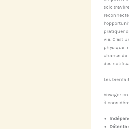
solo s’avèr
reconnecte
l’opportun
pratiquer d
vie. C’est 
physique, m
chance de 
des notific
Les bienfai
Voyager en 
à considére
Indépen
Détente 