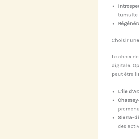
Introspec
tumulte 
Régénéra
Choisir une
Le choix de
digitale. O
peut être l
L’île d’Ar
Chassey
promenad
Sierra-di
des activ