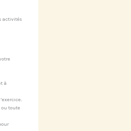
 activités
votre
t à
’exercice.
 ou toute
pour