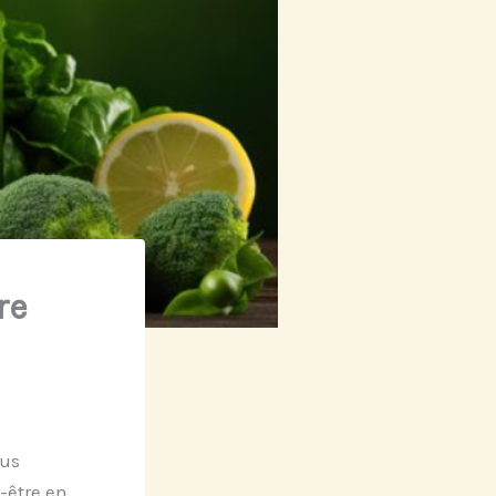
re
ous
-être en