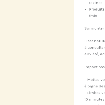
toxines.
Produits 
frais.
Surmonter 
Il est natu
à consulte
anxiété, ad
Impact pos
– Mettez vo
éloigne des
– Limitez v
15 minutes 