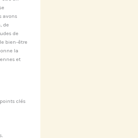
se
s avons
, de
tudes de
le bien-être
donne la
iennes et
points clés
s.