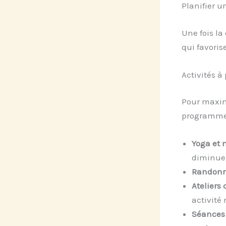
Planifier u
Une fois la
qui favoris
Activités à 
Pour maximi
programme
Yoga et 
diminuer 
Randonn
Ateliers c
activité
Séances 