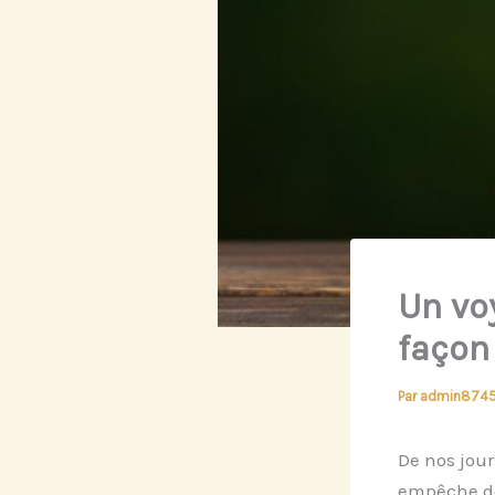
Un voy
façon 
Par
admin874
De nos jour
empêche de 