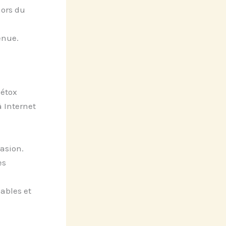
ors du
enue.
détox
à Internet
asion.
es
ables et