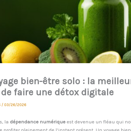
age bien-être solo : la meilleu
de faire une détox digitale
5
/
03/26/2026
s, la
dépendance numérique
est devenue un fléau qui n
profiter pleinement de l’instant présent. Un voyage bien