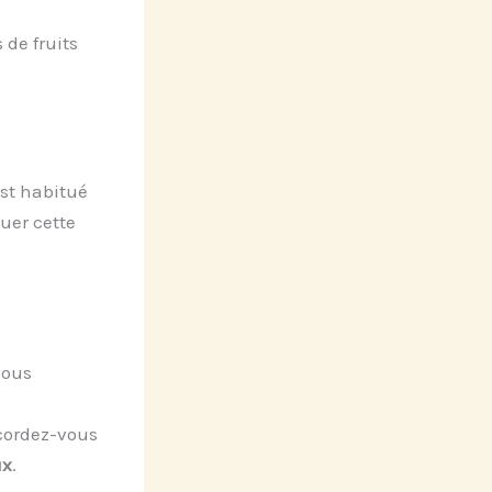
de fruits
est habitué
uer cette
vous
ccordez-vous
ux
.