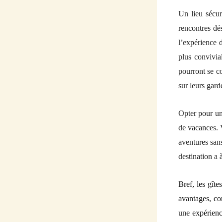
Un lieu sécuri
rencontres dé
l’expérience 
plus convivia
pourront se co
sur leurs gard
Opter pour un 
de vacances. V
aventures sans
destination a à
Bref,
l
es gîte
avantages, co
une expérienc