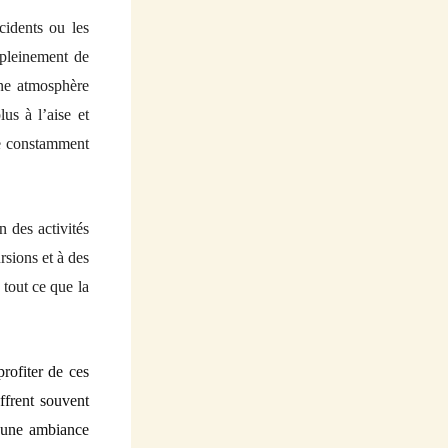
ccidents ou les
 pleinement de
une atmosphère
us à l’aise et
tre constamment
n des activités
rsions et à des
 tout ce que la
profiter de ces
ffrent souvent
t une ambiance