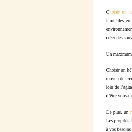
C
hoisir un h
familiales en
environnement 
créer des souv
Un maximum d
Choisir un hé
moyen de créer
loin de l’agit
d’être vous-m
De plus, un
Les propriéta
à vos besoins 