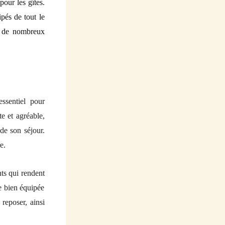
our les gîtes.
ipés de tout le
er de nombreux
ssentiel pour
te et agréable,
de son séjour.
e.
nts qui rendent
ne bien équipée
reposer, ainsi