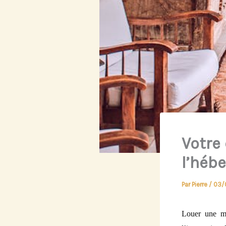
Votre 
l’héb
Par
Pierre
/
03/
Louer une ma