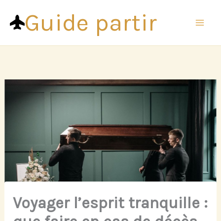
Aller
Guide partir
au
contenu
Voyager l’esprit tranquille :