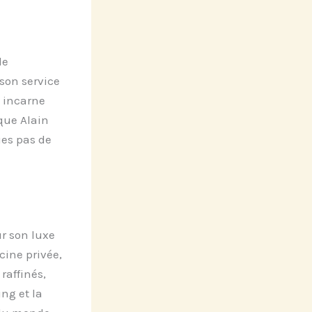
de
son service
l incarne
que Alain
ues pas de
r son luxe
cine privée,
raffinés,
ng et la