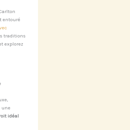
Carlton
t entouré
vec
s traditions
et explorez
e
uxe,
z une
roit idéal