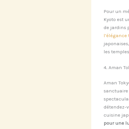
Pour un mé
Kyoto est u
de jardins 
l’élégance 
japonaises,
les temples
4. Aman To
Aman Tokyo 
sanctuaire
spectaculair
détendez-v
cuisine ja
pour une lu