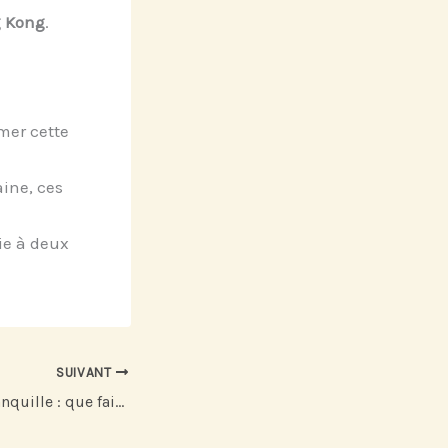
g Kong
.
mer cette
ine, ces
ie à deux
SUIVANT
Voyager l’esprit tranquille : que faire en cas de décès à l’étranger ?