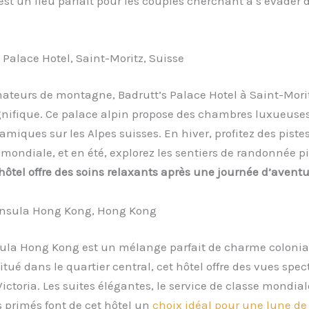
est un lieu parfait pour les couples cherchant à s’évade
s Palace Hotel, Saint-Moritz, Suisse
ateurs de montagne, Badrutt’s Palace Hotel à Saint-Mori
nifique. Ce palace alpin propose des chambres luxueuse
miques sur les Alpes suisses. En hiver, profitez des pistes
ndiale, et en été, explorez les sentiers de randonnée pi
’hôtel offre des soins relaxants après une journée d’avent
insula Hong Kong, Hong Kong
ula Hong Kong est un mélange parfait de charme colonial
tué dans le quartier central, cet hôtel offre des vues spec
Victoria. Les suites élégantes, le service de classe mondial
 primés font de cet hôtel un
choix idéal pour une lune de