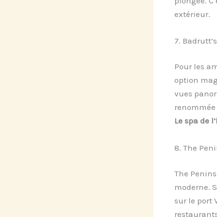
plongée. C’
extérieur.
7. Badrutt’
Pour les am
option mag
vues panora
renommée mo
Le spa de l
8. The Pen
The Penins
moderne. Si
sur le port 
restaurants