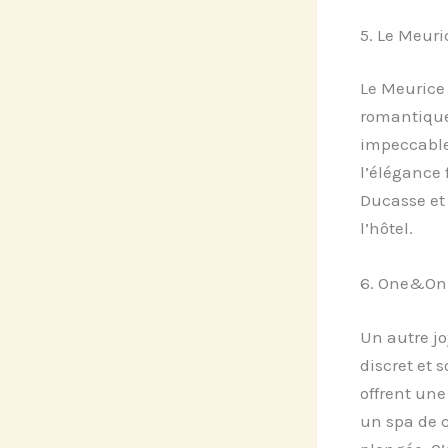
5. Le Meuri
Le Meurice
romantique
impeccable 
l’élégance 
Ducasse et 
l’hôtel.
6. One&Onl
Un autre j
discret et 
offrent une
un spa de c