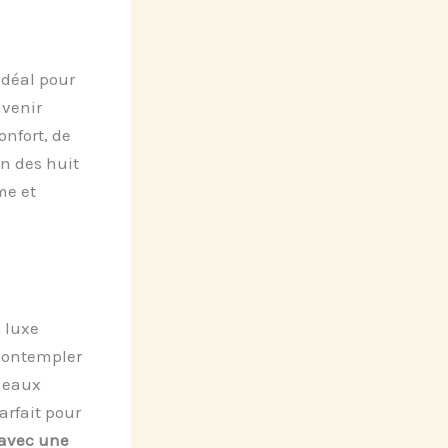
idéal pour
uvenir
onfort, de
n des huit
me et
 luxe
contempler
s eaux
arfait pour
 avec une