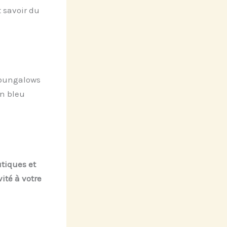
t savoir du
 bungalows
an bleu
utiques et
ité à votre