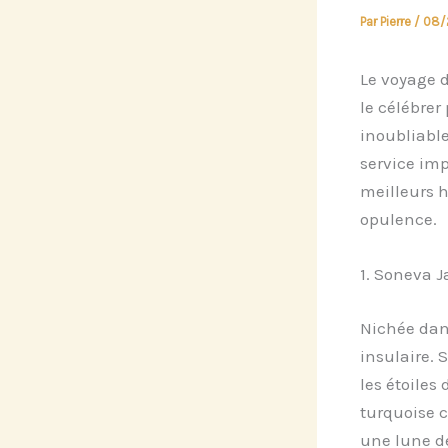
Par
Pierre
/
08/
Le voyage d
le célébrer
inoubliable
service imp
meilleurs h
opulence.
1. Soneva J
Nichée dan
insulaire. 
les étoiles 
turquoise c
une lune d