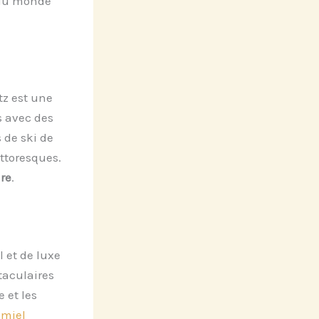
r du monde
tz est une
s avec des
 de ski de
ttoresques.
ure
.
 et de luxe
taculaires
e et les
 miel