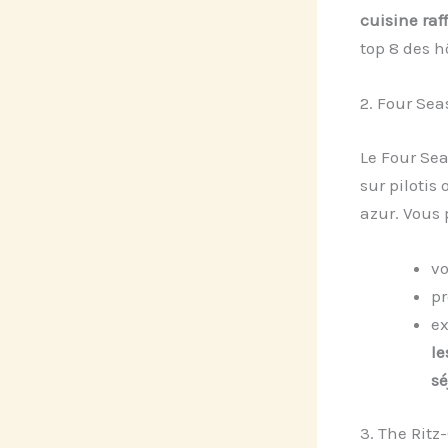
cuisine raf
top 8 des h
2. Four Sea
Le Four Sea
sur pilotis
azur. Vous 
vo
pr
ex
le
sé
3. The Ritz