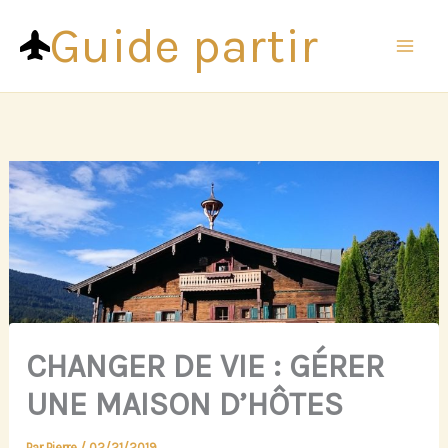
Aller
Guide partir
au
contenu
CHANGER DE VIE : GÉRER
UNE MAISON D’HÔTES
Par
Pierre
/
02/21/2019