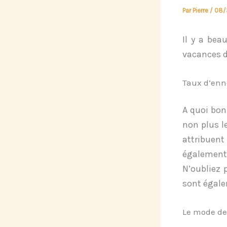
Par
Pierre
/
08/
Il y a bea
vacances d
Taux d’en
A quoi bon
non plus l
attribuen
également
N’oubliez 
sont égale
Le mode de