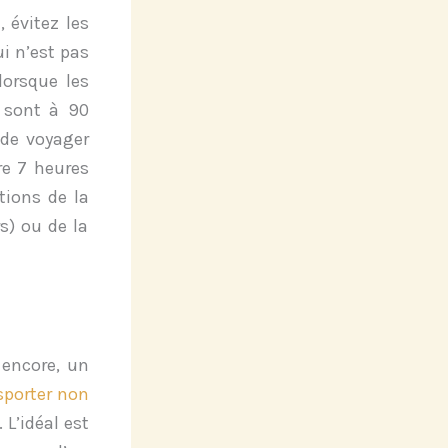
, é
vitez les
i n’est pas
lorsque les
 sont à 90
 de voyager
re 7 heures
tions de la
s) ou de la
 encore, un
sporter non
 L’idéal est