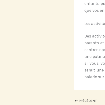
enfants pr
que vos en
Les activit
Des activi
parents et
centres spo
une patino
si vous v
serait une
balade sur
PRÉCÉDENT