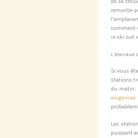
de se trou
remonte-p
l’emplace
comment vo
in ski out »
L’étendue 
Si vous êt
stations t
du matin.
exigence
probableme
Les statio
puissent e