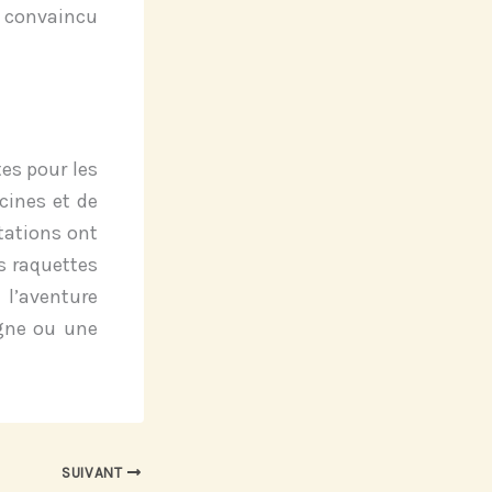
z convaincu
es pour les
cines et de
stations ont
s raquettes
l’aventure
agne ou une
SUIVANT