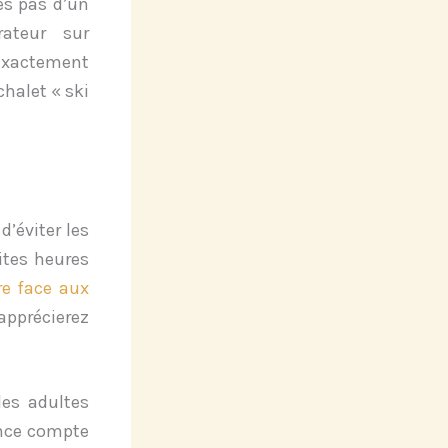
es pas d’un
rateur sur
exactement
halet « ski
d’éviter les
ites heures
re face aux
pprécierez
les adultes
ance compte