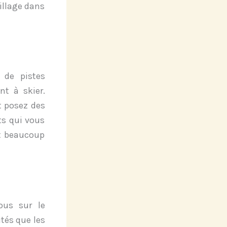
village dans
 de pistes
nt à skier.
t posez des
ts qui vous
et beaucoup
ous sur le
tés que les