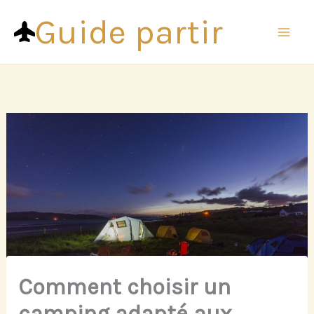
Aller
Guide partir
au
contenu
Comment choisir un
camping adapté aux