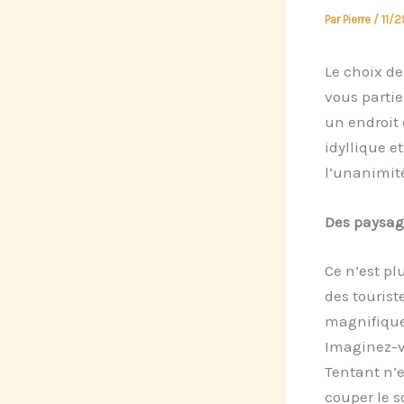
Par
Pierre
/
11/
Le choix de
vous partie
un endroit 
idyllique e
l’unanimité
Des paysage
Ce n’est pl
des tourist
magnifiques
Imaginez-vo
Tentant n’e
couper le s