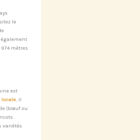
ays
itez le
de
, également
1 974 mètres
aine est
 locale
. Il
nde (bœuf ou
ricots
 variétés