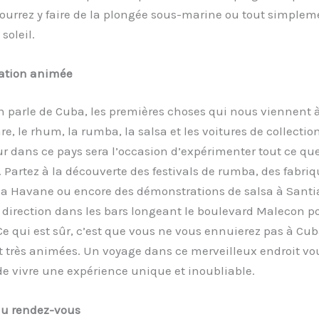
 pourrez y faire de la plongée sous-marine ou tout simplem
soleil.
ation animée
n parle de Cuba, les premières choses qui nous viennent à 
are, le rhum, la rumba, la salsa et les voitures de collecti
r dans ce pays sera l’occasion d’expérimenter tout ce qu
é. Partez à la découverte des festivals de rumba, des fabri
la Havane ou encore des démonstrations de salsa à Santia
 direction dans les bars longeant le boulevard Malecon po
 Ce qui est sûr, c’est que vous ne vous ennuierez pas à Cub
t très animées. Un voyage dans ce merveilleux endroit vo
e vivre une expérience unique et inoubliable.
au rendez-vous