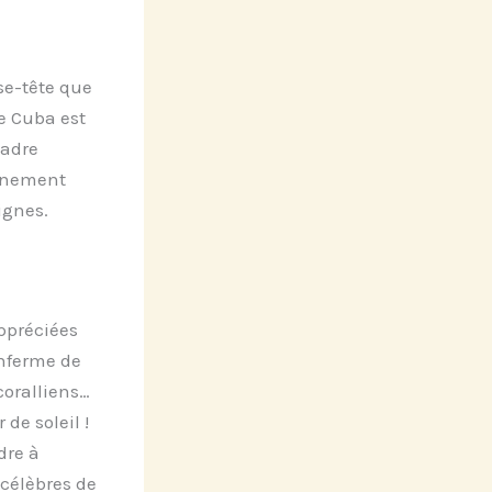
se-tête que
e Cuba est
cadre
ainement
ignes.
appréciées
enferme de
coralliens…
de soleil !
dre à
 célèbres de