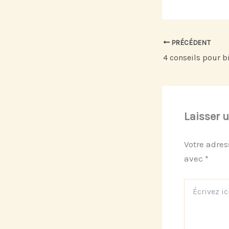
PRÉCÉDENT
Laisser 
Votre adres
avec
*
Écrivez
ici…