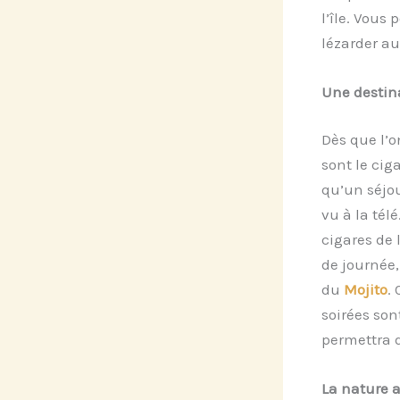
l’île. Vous
lézarder au 
Une destin
Dès que l’o
sont le cig
qu’un séjou
vu à la tél
cigares de 
de journée,
du
Mojito
.
soirées son
permettra d
La nature 