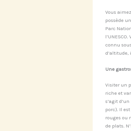
Vous aimez 
possède une
Parc Natio
l’UNESCO. 
connu sous 
d’altitude, 
Une gastro
Visiter un 
riche et va
s’agit d’un
porc). Il e
rouges ou 
de plats. N’