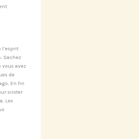
ent
l’esprit
on. Sachez
e vous avez
ques de
go. En fin
ur siroter
a. Les
us