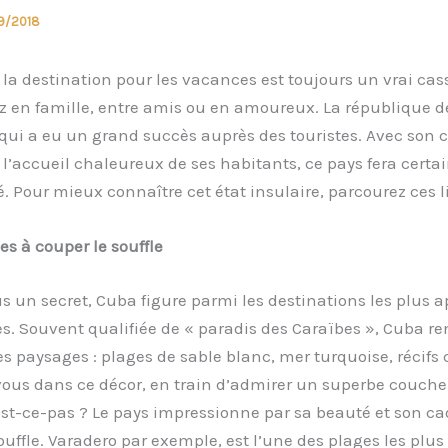
29/2018
 la destination pour les vacances est toujours un vrai cas
z en famille, entre amis ou en amoureux. La république d
qui a eu un grand succès auprès des touristes. Avec son 
t l’accueil chaleureux de ses habitants, ce pays fera cert
. Pour mieux connaître cet état insulaire, parcourez ces l
s à couper le souffle
us un secret, Cuba figure parmi les destinations les plus 
es. Souvent qualifiée de « paradis des Caraïbes », Cuba r
 paysages : plages de sable blanc, mer turquoise, récifs 
us dans ce décor, en train d’admirer un superbe coucher 
st-ce-pas ? Le pays impressionne par sa beauté et son ca
ouffle. Varadero par exemple, est l’une des plages les plus