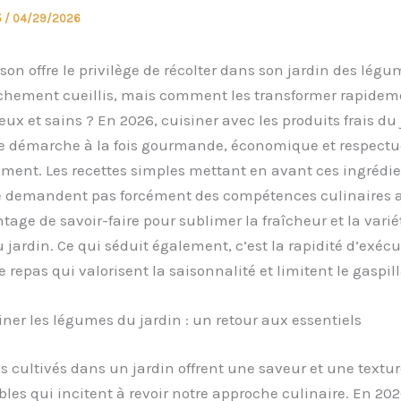
5
/
04/29/2026
on offre le privilège de récolter dans son jardin des légu
îchement cueillis, mais comment les transformer rapidem
ieux et sains ? En 2026, cuisiner avec les produits frais du 
 démarche à la fois gourmande, économique et respectu
ment. Les recettes simples mettant en avant ces ingrédi
e demandent pas forcément des compétences culinaires 
age de savoir-faire pour sublimer la fraîcheur et la varié
jardin. Ce qui séduit également, c’est la rapidité d’exécu
e repas qui valorisent la saisonnalité et limitent le gaspil
ner les légumes du jardin : un retour aux essentiels
 cultivés dans un jardin offrent une saveur et une textur
es qui incitent à revoir notre approche culinaire. En 202