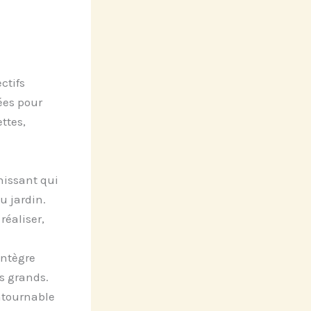
ctifs
ées pour
ttes,
issant qui
u jardin.
réaliser,
intègre
s grands.
ntournable