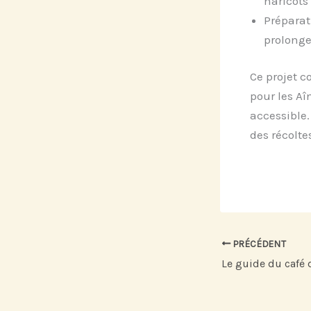
haricots
Préparat
prolonge
Ce projet 
pour les Aî
accessible.
des récolte
PRÉCÉDENT