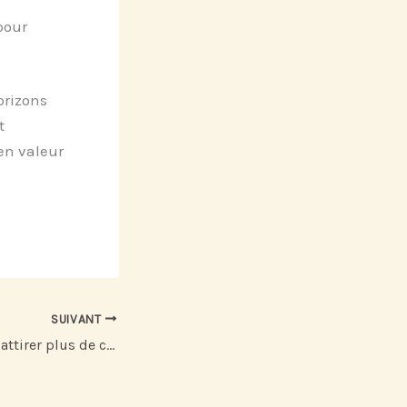
pour
orizons
t
 en valeur
SUIVANT
Terrasse chauffée : attirer plus de clients même hors saison