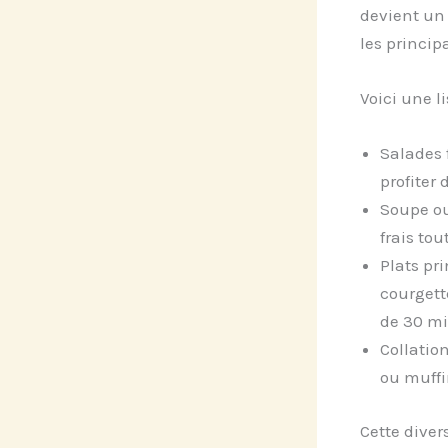
devient un 
les princip
Voici une li
Salades 
profiter
Soupe ou
frais tou
Plats pr
courgett
de 30 mi
Collatio
ou muffi
Cette diver