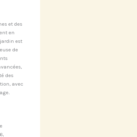
mes et des
ent en
jardin est
euse de
ents
avancées,
té des
tion, avec
lage.
e
6,