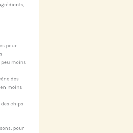
ngrédients,
es pour
s.
n peu moins
cène des
r en moins
 des chips
isons, pour