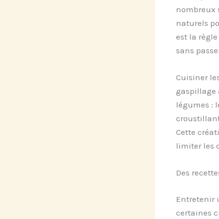
nombreux s
naturels po
est la règl
sans passer
Cuisiner le
gaspillage 
légumes : l
croustillan
Cette créat
limiter les
Des recette
Entretenir 
certaines cu