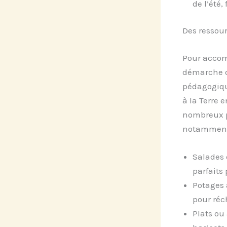
de l’été,
Des ressour
Pour accom
démarche de
pédagogique
à la Terre 
nombreux pa
notamment
Salades 
parfaits
Potages 
pour réc
Plats ou