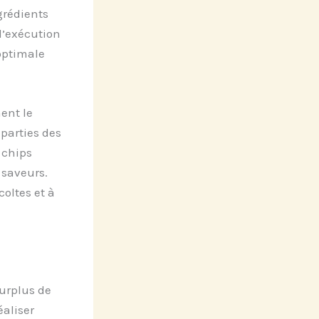
grédients
 d’exécution
 optimale
ent le
 parties des
 chips
 saveurs.
oltes et à
surplus de
éaliser