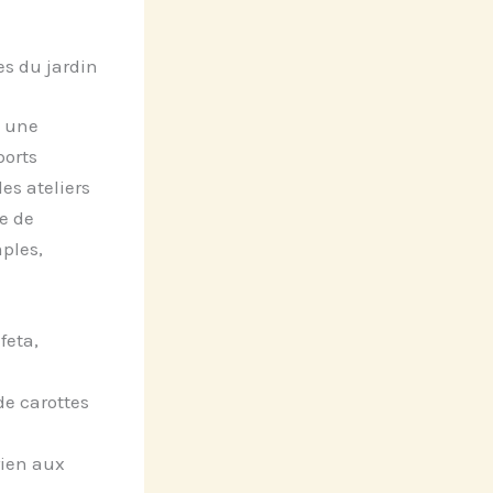
es du jardin
s une
ports
es ateliers
e de
ples,
feta,
e carottes
rien aux