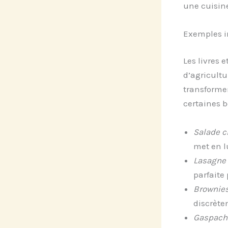
une cuisin
Exemples i
Les livres e
d’agricult
transformer
certaines b
Salade c
met en l
Lasagne 
parfaite 
Brownies 
discrète
Gaspacho