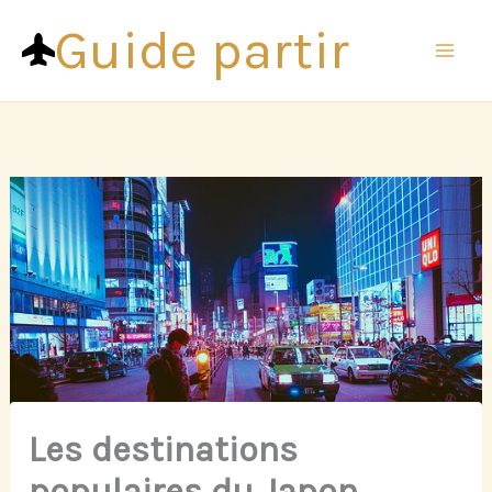
Aller
Guide partir
au
contenu
Les destinations
populaires du Japon