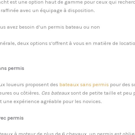
acht est une option haut de gamme pour ceux qui recher
raffinée avec un équipage à disposition.
vous avez besoin d’un permis bateau ou non
nérale, deux options s’offrent à vous en matière de locati
ans permis
x loueurs proposent des
bateaux sans permis
pour des so
eures ou côtières.
Ces bateaux
sont de petite taille et peu
t une expérience agréable pour les novices.
ec permis
teaux à moteur de plus de 6 chevaux, un permis est obligat