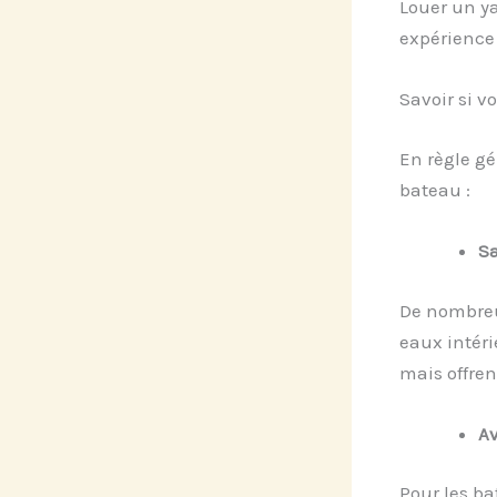
Louer un y
expérience 
Savoir si 
En règle gé
bateau :
S
De nombreu
eaux intéri
mais offren
Av
Pour les ba