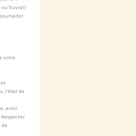
 ou fluvial)
 souhaitez
e votre
les
, l’état de
e, ainsi
e. Respectez
n de