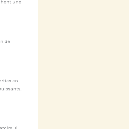
chent une
on de
rties en
 puissants,
oire. Il