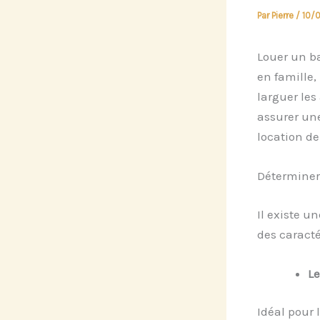
Par
Pierre
/
10/
Louer un ba
en famille
larguer le
assurer une
location de
Déterminer 
Il existe 
des caracté
Le
Idéal pour 