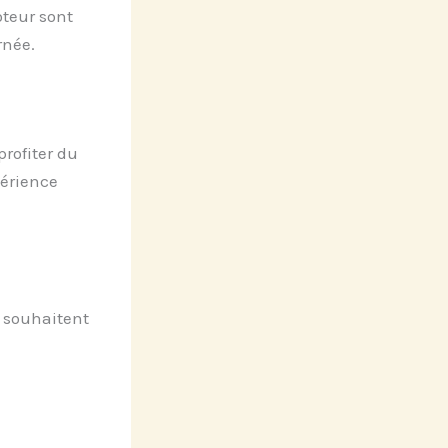
oteur sont
rnée.
rofiter du
périence
i souhaitent