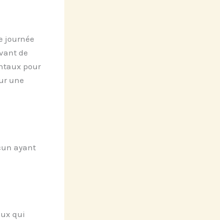
e journée
vant de
entaux pour
our une
acun ayant
eux qui