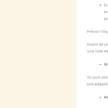
En
te
po
Prévoir l’
Avant de p
une liste 
Gi
Ils sont ob
soit adapté
Ma