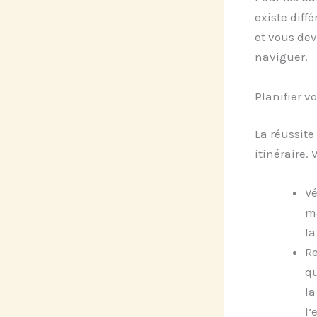
existe diff
et vous dev
naviguer.
Planifier vo
La réussite
itinéraire.
Vé
ma
la
Re
qu
la
l’