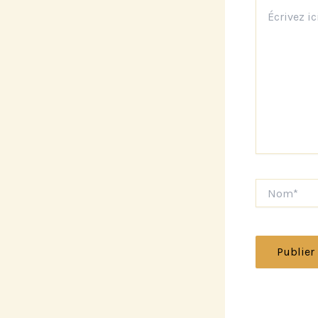
Écrivez
ici…
Nom*