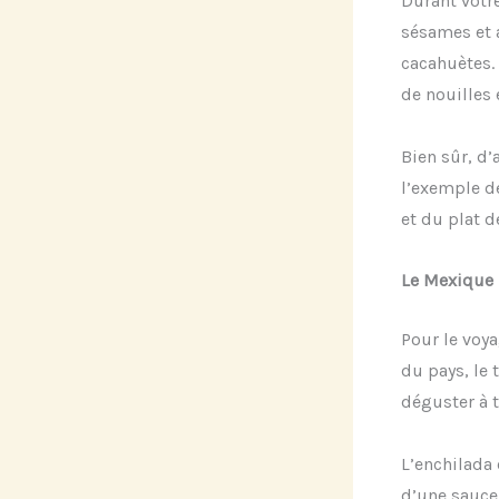
Durant votr
sésames et 
cacahuètes. 
de nouilles 
Bien sûr, d’
l’exemple d
et du plat d
Le Mexique
Pour le voya
du pays, le 
déguster à t
L’enchilada 
d’une sauce 