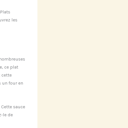
 Plats
uvrez les
e nombreuses
, ce plat
 cette
s un four en
. Cette sauce
-le de