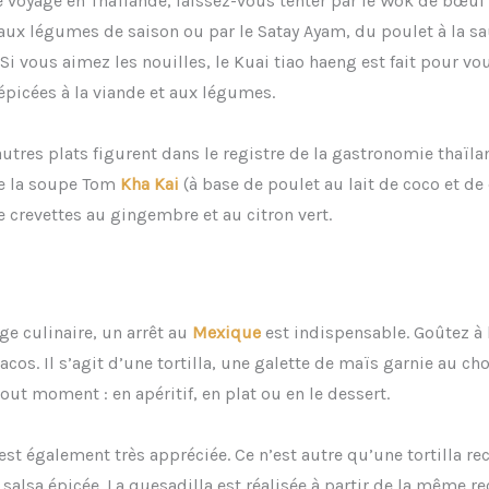
e voyage en Thaïlande, laissez-vous tenter par le Wok de bœuf
aux légumes de saison ou par le Satay Ayam, du poulet à la s
Si vous aimez les nouilles, le Kuai tiao haeng est fait pour vous
épicées à la viande et aux légumes.
autres plats figurent dans le registre de la gastronomie thaïla
e la soupe Tom
Kha Kai
(à base de poulet au lait de coco et de 
e crevettes au gingembre et au citron vert.
ge culinaire, un arrêt au
Mexique
est indispensable. Goûtez à l
tacos. Il s’agit d’une tortilla, une galette de maïs garnie au cho
out moment : en apéritif, en plat ou en le dessert.
est également très appréciée. Ce n’est autre qu’une tortilla re
salsa épicée. La quesadilla est réalisée à partir de la même re