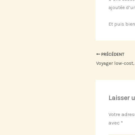
ajoutée d’u
Et puis bien
PRÉCÉDENT
Voyager low-cost,
Laisser 
Votre adres
avec
*