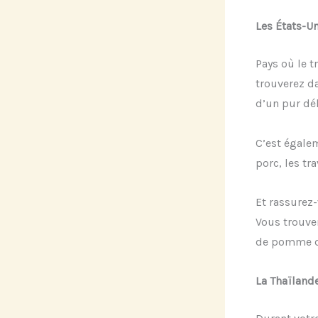
Les États-Un
Pays où le t
trouverez d
d’un pur dél
C’est égale
porc, les tr
Et rassurez-
Vous trouve
de pomme de
La Thaïland