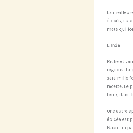
La meilleure
épicés, sucr
mets qui fon
L’Inde
Riche et var
régions du p
sera mille f
recette. Le 
terre, dans 
Une autre sp
épicée est 
Naan, un pa