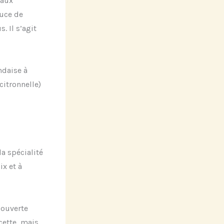
 aux
auce de
. Il s’agit
ndaise à
citronnelle)
a spécialité
ix et à
couverte
cette, mais