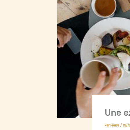
Une e
Par
Pierre
/
02/