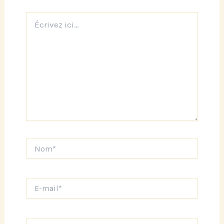
Écrivez
ici…
Nom*
E-
mail*
Site