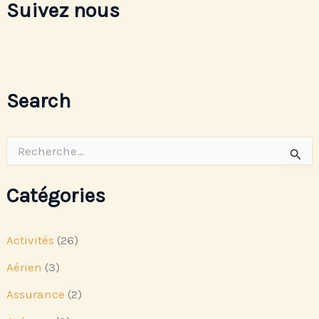
Suivez nous
Search
R
e
c
h
Catégories
e
r
c
Activités
(26)
h
e
Aérien
(3)
r
Assurance
(2)
: