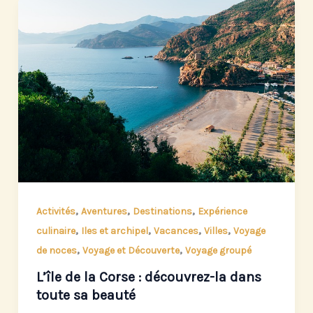
,
,
,
Activités
Aventures
Destinations
Expérience
,
,
,
,
culinaire
Iles et archipel
Vacances
Villes
Voyage
,
,
de noces
Voyage et Découverte
Voyage groupé
L’île de la Corse : découvrez-la dans
toute sa beauté