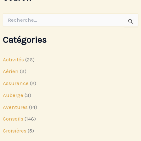
R
e
c
h
Catégories
e
r
c
Activités
(26)
h
e
Aérien
(3)
r
Assurance
(2)
:
Auberge
(3)
Aventures
(14)
Conseils
(146)
Croisières
(5)